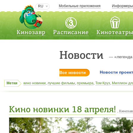
Мобильные приложения
Информер
RU
Кинозавр
Расписание
Кинотеатр
Новости
— «легенда
Новости проек
Все новости
Метки
кино новинки
,
лучшие фильмы
,
премьера
,
Том Круз
,
Миллион дл
зомби
,
новинки кино
,
Одним меньше
,
кино новинки
,
афиши кино
фильмы
,
парк юрского периода
,
смотреть лучшие фильмы
,
phili
Кино новинки 18 апреля!
,
Кинозав