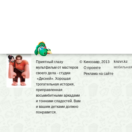
knzvr.kz
Приятный глазу
©
Кинозавр, 2013
мобильная
мультфильм от мастеров
О проекте
своего дела - студии
Реклама на сайте
«Дисней». Хорошая
трогательная история,
приправленная
восьмибитными аркадами
и тоннами сладостей. Вам
и вашим детками должно
понравится.