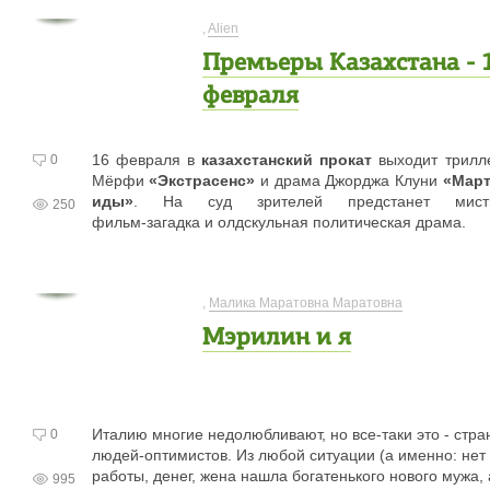
,
Alien
Премьеры Казахстана - 
февраля
16 февраля в
казахстанский прокат
выходит трилл
0
Мёрфи
«Экстрасенс»
и драма Джорджа Клуни
«Март
иды»
. На суд зрителей предстанет мисти
250
фильм-загадка
и олдскульная политическая драма.
,
Малика Маратовна Маратовна
Мэрилин и я
Италию многие недолюбливают, но все-таки это - стра
0
людей-оптимистов. Из любой ситуации (а именно: нет
работы, денег, жена нашла богатенького нового мужа, 
995