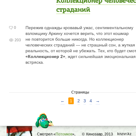
Коллекционер человече
страданий
Пережив однажды кровавый ужас, сентиментальному
0
взломщику Аркину хочется верить, что этот кошмар
не повторится больше никогда. Но коллекционер
203
человеческих страданий — не страшный сон, а жуткая
реальность, от которой не убежать. Тех, кто будет смо
«Коллекционер 2»
, ждет сильнейшая эмоциональная
встряска.
Страницы
←
1
2
3
4
→
knzvr.kz
Смотрел «
Потомков
»,
©
Кинозавр, 2013