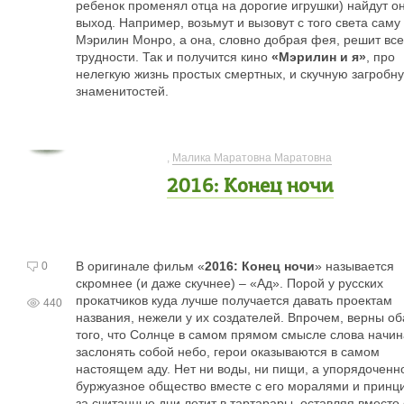
ребенок променял отца на дорогие игрушки) найдут о
выход. Например, возьмут и вызовут с того света саму
Мэрилин Монро, а она, словно добрая фея, решит все
трудности. Так и получится кино
«Мэрилин и я»
, про
нелегкую жизнь простых смертных, и скучную загробн
знаменитостей.
,
Малика Маратовна Маратовна
2016: Конец ночи
В оригинале фильм «
2016: Конец ночи
» называется
0
скромнее (и даже скучнее) – «Ад». Порой у русских
прокатчиков куда лучше получается давать проектам
440
названия, нежели у их создателей. Впрочем, верны оба
того, что Солнце в самом прямом смысле слова начин
заслонять собой небо, герои оказываются в самом
настоящем аду. Нет ни воды, ни пищи, а упорядоченн
буржуазное общество вместе с его моралями и принц
за считанные дни летит в тартарары, оставляя вместо