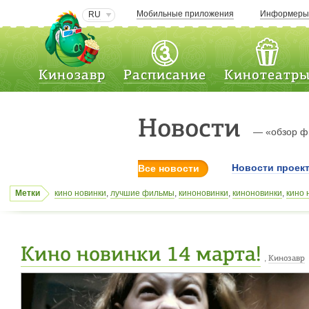
Мобильные приложения
Информер
RU
Кинозавр
Расписание
Кинотеатр
Новости
— «обзор ф
Новости проек
Все новости
Метки
кино новинки
,
лучшие фильмы
,
киноновинки
,
киноновинки
,
кино 
гельермо дель торо
,
Трансцендентность
,
премьеры
,
тачка №19
,
тревожный вызов
,
италия
,
технодом
,
Джеймс МакЭвой
,
фантаст
Кино новинки 14 марта!
,
Кинозавр