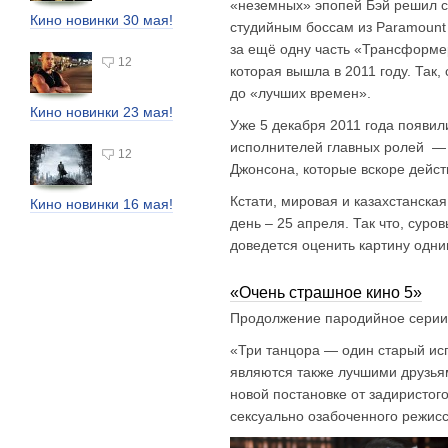
«неземных» эпопей Бэй решил с
Кино новинки 30 мая!
студийным боссам из Paramount P
за ещё одну часть «Трансформе
12
которая вышла в 2011 году. Так
до «лучших времен».
Кино новинки 23 мая!
Уже 5 декабря 2011 года появил
исполнителей главных ролей — 
12
Джонсона, которые вскоре дейст
Кстати, мировая и казахстанска
Кино новинки 16 мая!
день – 25 апреля. Так что, сур
доведется оценить картину одни
«Очень страшное кино 5»
Продолжение пародийное серии 
«Три танцора — один старый исп
являются также лучшими друзья
новой постановке от задиристого
сексуально озабоченного режис