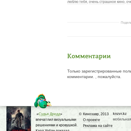
люблю тебя
,
очень страшное кино
,
оч
Подел
Комментарии
Только зарегистрированные поль
комментарии. , пожалуйста.
knzvr.kz
«
Судья Дредд
»
©
Кинозавр, 2013
мобильная
впечатлил визуальными
О проекте
решениями и кровушкой.
Реклама на сайте
Карл Урбан показал