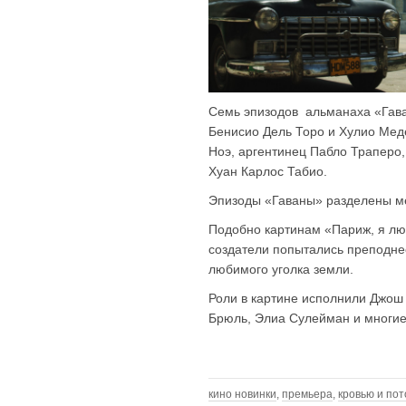
Семь эпизодов альманаха «Гава
Бенисио Дель Торо и Хулио Мед
Ноэ, аргентинец Пабло Траперо
Хуан Карлос Табио.
Эпизоды «Гаваны» разделены м
Подобно картинам «Париж, я лю
создатели попытались преподнес
любимого уголка земли.
Роли в картине исполнили Джош
Брюль, Элиа Сулейман и многие
кино новинки
,
премьера
,
кровью и по