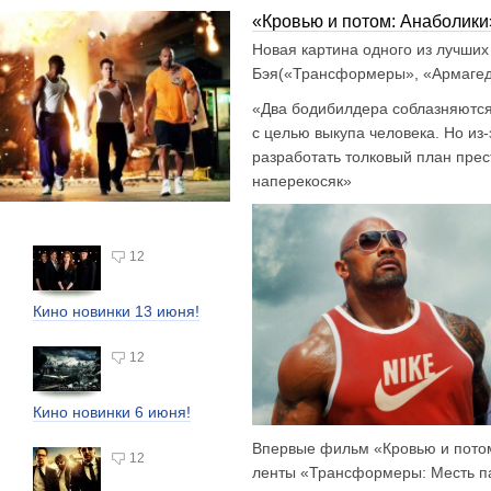
«Кровью и потом: Анаболики
Новая картина одного из лучши
Бэя(«Трансформеры», «Армагед
«Два бодибилдера соблазняются
с целью выкупа человека. Но из
разработать толковый план прес
наперекосяк»
12
Кино новинки 13 июня!
12
Кино новинки 6 июня!
Впервые фильм «Кровью и пото
12
ленты «Трансформеры: Месть па