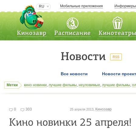
Мобильные приложения
Информер
RU
Кинозавр
Расписание
Кинотеатр
Новости
RSS
Все новости
Новости проек
Метки
кино новинки
,
лучшие фильмы
,
неуловимые
,
лучшие фильмы
,
ол
север
,
Ника 26
,
Аарон Экхарт
,
джесси айзенберг
,
премьеры
,
афи
Миллион для чайника
,
киноновинки
,
афиши киноьеатров
,
Лара 
0
303
Кинозавр
25 апреля 2013,
Кино новинки 25 апреля!