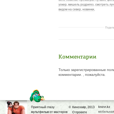
уокер
,
мишель родригез
,
смотреть л
видом на север
,
новинки
,
Подел
Комментарии
Только зарегистрированные поль
комментарии. , пожалуйста.
knzvr.kz
Приятный глазу
©
Кинозавр, 2013
мобильная
мультфильм от мастеров
О проекте