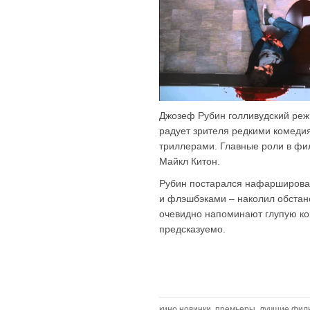
Джозеф Рубин голливудский режи
радует зрителя редкими комеди
триллерами. Главные роли в ф
Майкл Китон.
Рубин постарался нафарширов
и флэшбэками – наколил обстан
очевидно напоминают глупую ко
предсказуемо.
кино новинки
,
премьеры
,
лучшие фил