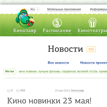
Мобильные приложения
Информер
RU
Кинозавр
Расписание
Кинотеатр
Новости
RSS
Все новости
Новости проек
Метки
кино новинки
,
лучшие фильмы
,
парфенов
,
великий гэтсби
,
прикв
доктор кто
,
премьеры
,
лили колинз
,
мальчишник
,
смотреть луч
гудман
,
пентхаус с видом на север
,
,
натали дормер
,
вин дизель
0
469
Кинозавр
23 мая 2013,
Кино новинки 23 мая!