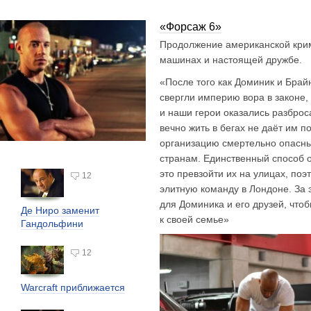
«Форсаж 6»
Продолжение американской кри
машинах и настоящей дружбе.
«После того как Доминик и Брайн
свергли империю вора в законе,
и наши герои оказались разброс
вечно жить в бегах не даёт им п
организацию смертельно опасны
странам. Единственный способ 
это превзойти их на улицах, поэ
12
элитную команду в Лондоне. За
для Доминика и его друзей, что
Де Ниро заменит
к своей семье»
Гандольфини
12
Warcraft приближается