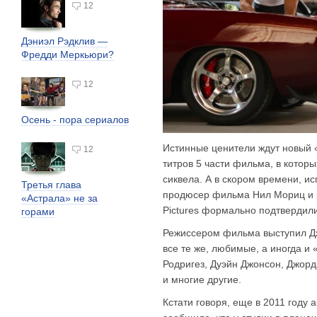
12
Дэниэл Рэдклив —
Фредди Меркьюри?
12
Осень - пора сериалов
Истинные ценители ждут новый
12
титров 5 части фильма, в котор
сиквела. А в скором времени, и
Третья глава
продюсер фильма Нил Мориц и р
«Астрала» не за
Pictures формально подтвердил
горами
Режиссером фильма выступил Дж
все те же, любимые, а иногда и
Родригез, Дуэйн Джонсон, Джорд
и многие другие.
Кстати говоря, еще в 2011 году 