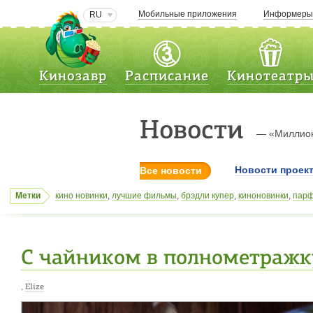
Мобильные приложения
Информер
RU
Кинозавр
Расписание
Кинотеатр
Новости
— «Миллион
Новости проек
Все новости
Метки
кино новинки
,
лучшие фильмы
,
брэдли купер
,
киноновинки
,
парф
родригез
,
Мёбиус
,
Семейка Крудс
,
эффект колибри
,
технодом
,
М
мультфильм 3D
,
DreamWorks
,
кровью и потом: анаболики
,
прем
С чайником в полнометражк
,
Elize