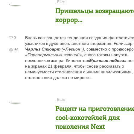
,
Elize
Пришельцы возвращаютс
хоррор…
Вновь возвращается тенденция создания фантастичес
0
ужастиков в духе инопланетного вторжения. Режиссер
Чарльз Стюарт
(«Легион»)
, совместно с продюсер
60
«Паранормальных явлений»
, снова готовы напугать
поклонников жанра. Кинолента
«Мрачные небеса»
поя
на экранах 21 февраля, чтобы снова рассказать о
неминуемости столкновения с иными цивилизациями,
столкновения далеко не мирного.
,
Elize
Рецепт на приготовлени
cool-кокотейлей для
поколения Next