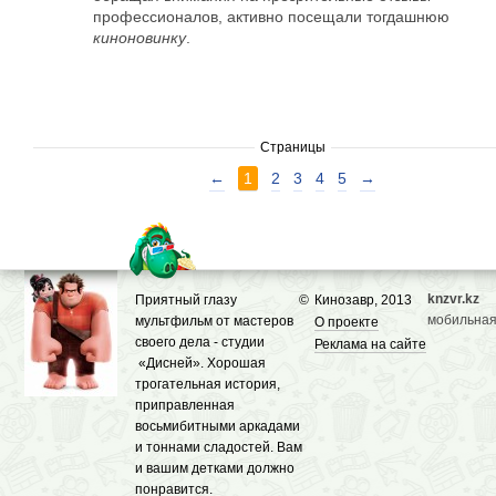
профессионалов, активно посещали тогдашнюю
киноновинку
.
Страницы
←
1
2
3
4
5
→
knzvr.kz
Приятный глазу
©
Кинозавр, 2013
мобильная
мультфильм от мастеров
О проекте
своего дела - студии
Реклама на сайте
«Дисней». Хорошая
трогательная история,
приправленная
восьмибитными аркадами
и тоннами сладостей. Вам
и вашим детками должно
понравится.