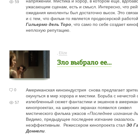
напряжении. Мистика и хорор, в котором еще, вдобаво
59
ужасающим сценам, есть и смысл. Интересно, что рей
ожидания киноленты был достаточно высок. Это связ
и с тем, что фильм-то является продюсерской работо
Гильермо дель Торо
, что само по себе создает кин
неплохую репутацию.
,
Elize
Зло выбрало ее…
Американская киноиндустрия снова предлагает зрит
0
окунуться в мир хорора и мистики. Борьба с нечистой 
излюбленный сюжет фантастики и экшенов в американ
57
кинопроектах, на широких экранах появился сиквел
мистического фильма ужасов
«Последнее изгнание д
Видимо, предыдущее последнее изгнание оказалось
неэффективным. Режиссером кинопроекта стал
Эд Га
Доннели
.