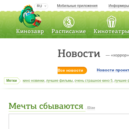
Мобильные приложения
Информер
RU
Кинозавр
Расписание
Кинотеатр
Новости
— «хоррор»
Новости проек
Все новости
Метки
кино новинки
,
лучшие фильмы
,
очень страшное кино 5
,
лучшие 
МакКонахи
,
кинопремьера
,
Том Круз
,
кинотеатры Казахстана
,
ка
неуловимые
,
одним меньше
,
очень страшное кино
,
Сарик Андр
Мечты сбываются
,
Elize