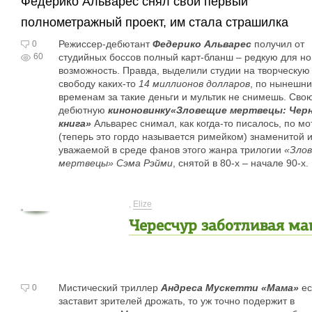
Федерико Альварес снял свой первый
полнометражный проект, им стала страшилка
Режиссер-дебютант
Федерико Альварес
получил от
0
60
студийных боссов полный карт-бланш – редкую для но
возможность. Правда, выделили студии на творческую
свободу каких-то
14 миллионов долларов
, по нынешн
временам за такие деньги и мультик не снимешь. Сво
дебютную
киноновинку
«Зловещие мертвецы: Чер
книга»
Альварес снимал, как когда-то писалось, по м
(теперь это гордо называется римейком) знаменитой 
уважаемой в среде фанов этого жанра трилогии
«Зло
мертвецы» Сэма Рэйми
, снятой в 80-х – начале 90-х
,
Elize
Чересчур заботливая ма
Мистический триллер
Андреса Мускетти «Мама»
ес
0
заставит зрителей дрожать, то уж точно подержит в