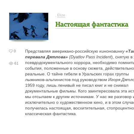
,
Elize
Настоящая фантастика
Представляя американо-российскую
киноновинку
«Та
0
перевала Дятлова»
(Dyatlov Pass Incident
), снятую в
псевдодокументального хоррора, необходимо помнить
61
события, положенные в основу сюжета, действительно
реальные. О тайне гибели в Уральских горах группы
лыжников-альпинистов под руководством
Игоря Дятл
1959 году, лишь ленивый не писал книг и не снимал
документальные фильмы. Кого заинтересовала эта ис
мы отсылаем к другим источникам. У нас же разговор 
исключительно о художественном
кино, и в этом случа
получилась настоящая, восхитительная, стопроцентно
классическая фантастика.