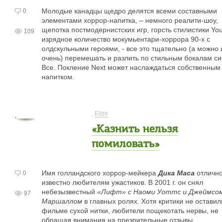
Молодые канадцы щедро делятся всеми составными
0
элементами хоррор-напитка, – немного реалити-шоу,
щепотка постмодернистских игр, горсть стилистики Yo
109
изрядное количество мокумьентари-хоррора 90-х с
олдскульными героями, - все это тщательно (а можно 
очень) перемешать и разлить по стильным бокалам си
Все. Покление Next может наслаждаться собственным
напитком.
,
Elize
«Казнить нельзя
помиловать»
Имя голландского хоррор-мейкера
Дика Маса
отличн
0
известно любителям ужастиков. В 2001 г. он снял
небезызвестный
«Лифт» с Наоми Уоттс и Джеймсо
97
Маршаллом
в главных ролях. Хотя критики не оставил
фильме сухой нитки, любители пощекотать нервы, не
обращая внимания на презрительные отзывы