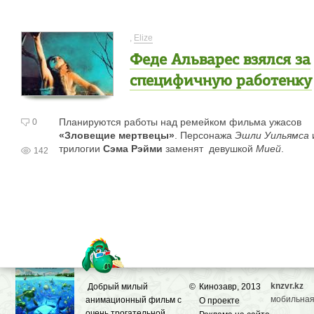
,
Elize
Феде Альварес взялся за
специфичную работенку
Планируются работы над ремейком фильма ужасов
0
«Зловещие мертвецы»
. Персонажа
Эшли Уильямса
трилогии
Сэма Рэйми
заменят девушкой
Мией
.
142
knzvr.kz
Добрый милый
©
Кинозавр, 2013
мобильная
анимационный фильм с
О проекте
очень трогательной