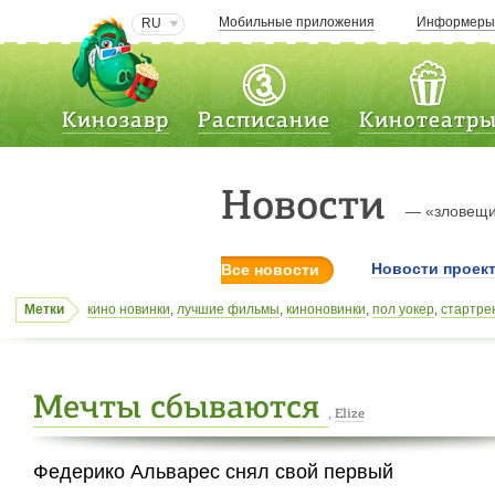
Мобильные приложения
Информер
RU
Кинозавр
Расписание
Кинотеатр
Новости
— «зловещи
Новости проек
Все новости
Метки
кино новинки
,
лучшие фильмы
,
киноновинки
,
пол уокер
,
стартре
гостья
,
алексей воробьев
,
гагарин
,
великий мастер
,
Ер-Тостик и
киноновинки
,
после нашей эры
,
Одинокий рейнджер
,
брюс уилл
Мечты сбываются
,
Elize
Федерико Альварес снял свой первый