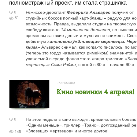
полнометражный проект, им стала страшилка
Режиссер-дебютант
Федерико Альварес
получил от
0
81
студийных боссов полный карт-бланш – редкую для но
возможность. Правда, выделили студии на творческую
свободу каких-то
14 миллионов долларов
, по нынешн
временам за такие деньги и мультик не снимешь. Сво
дебютную
киноновинку
«Зловещие мертвецы: Чер
книга»
Альварес снимал, как когда-то писалось, по м
(теперь это гордо называется римейком) знаменитой 
уважаемой в среде фанов этого жанра трилогии
«Зло
мертвецы» Сэма Рэйми
, снятой в 80-х – начале 90-х
,
Кинозавр
Кино новинки 4 апреля!
На этой неделе в кино выходят: криминальный боевик
0
«Одним меньше», триллер «Транс», долгожданный ре
«Зловещих мертвецов» и многое другое!
145