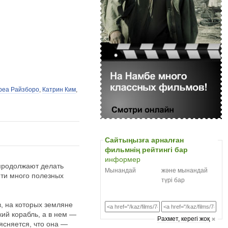
реа Райзборо
,
Катрин Ким
,
Сайтыңызға арналған
фильмнің рейтингі бар
информер
 продолжают делать
Мынандай
және мынандай
йти много полезных
түрі бар
, на которых земляне
ий корабль, а в нем —
Рахмет, керегі жоқ
ясняется, что она —