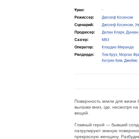
Ұран:
-
Режиссер:
Джозеф Косински
Сценарий:
Джозеф Косински
,
У
Продюсер:
Дилан Кларк
,
Дункан
Сазгер:
M83
Оператор:
Клаудио Миранда
Рөлдерде:
Том Круз
,
Морган Фр
Катрин Ким
,
Джеймс 
Поверхность земли для жизни 
вылазки вниз, где, несмотря 
вещей.
Главный герой — бывший солда
патрулируют земную поверхнос
прекрасную женщину. Разбудив