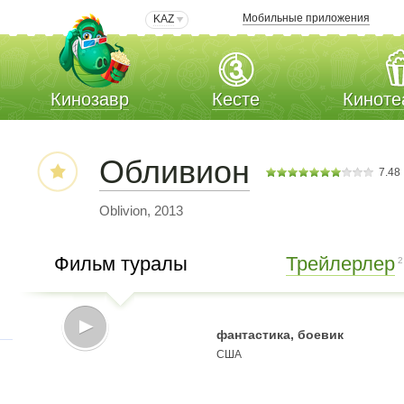
Мобильные приложения
KAZ
Кинозавр
Кесте
Киноте
Обливион
7.48
Oblivion, 2013
Фильм туралы
Трейлерлер
2
фантастика, боевик
США