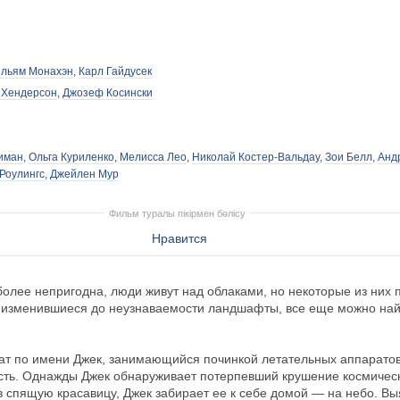
ильям Монахэн
,
Карл Гайдусек
 Хендерсон
,
Джозеф Косински
иман
,
Ольга Куриленко
,
Мелисса Лео
,
Николай Костер-Вальдау
,
Зои Белл
,
Анд
Роулингс
,
Джейлен Мур
Фильм туралы пікірмен бөлісу
Нравится
более непригодна, люди живут над облаками, но некоторые из них
на изменившиеся до неузнаваемости ландшафты, все еще можно на
т по имени Джек, занимающийся починкой летательных аппаратов
ть. Однажды Джек обнаруживает потерпевший крушение космическ
 спящую красавицу, Джек забирает ее к себе домой — на небо. Вы