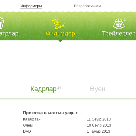
Информеры
Разработчикам
атрлар
Фильмдер
Трейлерлер
Кадрлар
Әуен
24
Прокатқа шығатын уақыт
Қазақстан
11 Сәуір 2013
Әлем
10 Сәуір 2013
DVD
1 Тамыз 2013