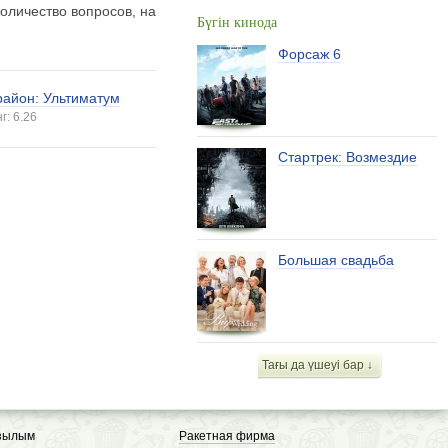
оличество вопросов, на
Бүгін кинода
Форсаж 6
район: Ультиматум
г: 6.26
Стартрек: Возмездие
Большая свадьба
Тағы да үшеуі бар ↓
зылым
Ракетная фирма