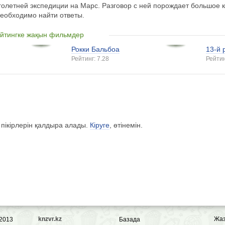
голетней экспедиции на Марс. Разговор с ней порождает большое к
необходимо найти ответы.
йтингке жақын фильмдер
Рокки Бальбоа
13-й 
Рейтинг: 7.28
Рейтин
 пікірлерін қалдыра алады.
Кіруге
, өтінемін.
knzvr.kz
Жа
 2013
Базада