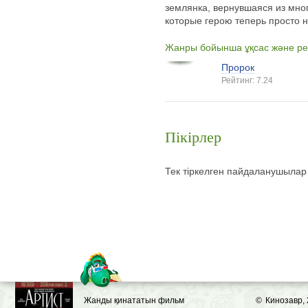
землянка, вернувшаяся из мно
которые герою теперь просто 
Жанры бойынша ұқсас және ре
Пророк
Рейтинг: 7.24
Пікірлер
Тек тіркелген пайдаланушылар
Жанды қинататын фильм
©
Кинозавр,