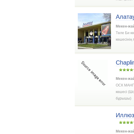
Алата
Мекен-жа
Төле Би кө
көшесінің
Chapl
Мекен-жа
ОСК МАНГ
көшесі (Ш
бұрышы)
Иллюз
Мекен-жа