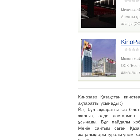
Мекен-жа
Алматы қа
алаңы (ОС
KinoPa
Мекен-жа
ОСК "Есен
даңғылы, 
Кинозавр Қазақстан киноте
ақпаратты ұсынады ;)
Йә, бұл ақпаратты сіз біле
жалғыз, әлде достармен 
ұсынады. Бұл пайдалы хобб
Менің сайтым саған Қаза
жаңалықтары туралы үнемі х