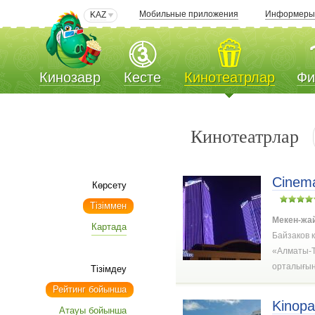
Мобильные приложения
Информер
KAZ
Кинозавр
Кесте
Кинотеатрлар
Фи
Кинотеатрлар
Cinem
Көрсету
Тізіммен
Мекен-жа
Картада
Байзаков к
«Алматы-T
орталығы
Тізімдеу
Рейтинг бойынша
Kinopa
Атауы бойынша