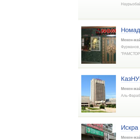
Наурызбай
Нома
Мекен-жа
Фурманов 
"РАМСТОР"
КазНУ
Мекен-жа
Аль-Фараб
Искра
Мекен-жа