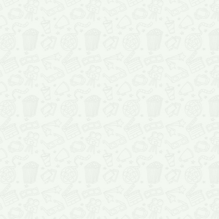
фильмдер көрсетілетіні жа
прокатқа қашан шығатыны ту
кинотеатрлар кестесіне
қос
бөлімдерде сіздермен Қазақ
жаңалықтармен, жаңа ф
топтамамен және, міндетті 
кестесінің
өзгертулерімен бө
Kinozavr.kz тек
фильмдер 
емес. Сонымен қоса, бұн
фильмдер жайлы ақпаратты
фильмдері жайлы біле ал
трейлерлерді онлайн түрде к
тындыра аласыз.
Сайтта мемлекеттің кинот
ұсынылған: оларға өтетін ж
бөлмелердің фотосуретте
жоспарлаған кинотеатрды 
бетшесін құру - сайттың өт
әлеуметтік желіде оп-оң
болады. Сонымен қатар, ки
сеанс уақыты бар бұл бетше
көрсетілімінен кейін барлығын