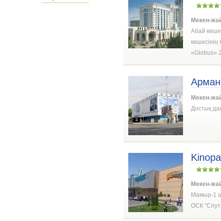
Мекен-жа
Абай көшес
көшесінің
«Globus» 2
Арман
Мекен-жа
Достық да
Kinopa
Мекен-жа
Мамыр-1 ш
ОСК "Спутн