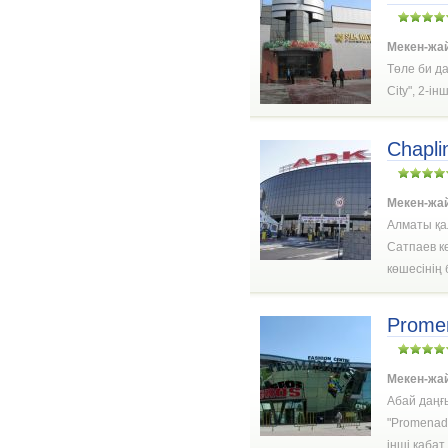
Мекен-жа
Төле би да
City", 2-ін
Chapli
Мекен-жа
Алматы қа
Сатпаев к
көшесінің
Prome
Мекен-жа
Абай даңғ
"Promenade
інші қабат