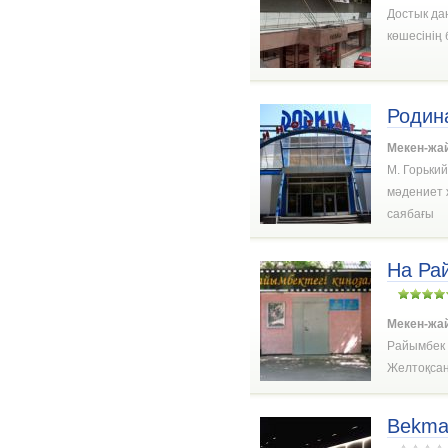
Достык да
көшесінің
Родин
Мекен-жа
М. Горьки
мәдениет 
саябағы
На Ра
Мекен-жа
Райымбек 
Желтоқсан
Bekma