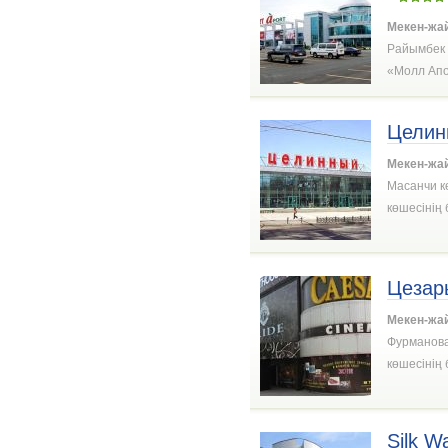
Мекен-жа
Райымбек 
«Молл Апор
Целин
Мекен-жа
Масанчи к
көшесінің
Цезар
Мекен-жа
Фурманова 
көшесінің
Silk W