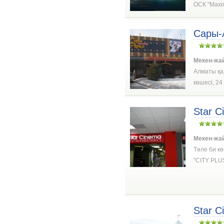
ОСК "Maxim
Сары-
Мекен-жа
Алматы қа
көшесі, 24
Star C
Мекен-жа
Төле би кө
"CITY PLUS
Star C