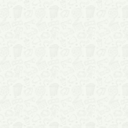
қалдыру, әлде сілтеме жіберу
қолдануға болады. Егер сіз са
сүйікті фильмдер мен кинотеа
Сөйтіп, мен сіздерді ең со
уәде беремін. Kinozavr.kz ә
сайтта көруге қуанышты бола
сенемін - жиігірек маған келі