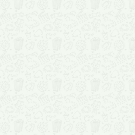
любимом кинотеатре, получить максимальное удовольствие о
премьеры ленты.
Если вы живете в небольшом городе, кинотеатры которого неч
балуют хорошими фильмами, привозя их с существенным
опозданием – не беда. И здесь Кинозавр готов помочь тем, кто
кино новинки
; смотреть в хорошем качестве
недавно выше
фильмы скоро будет можно непосредственно у нас, в специа
разделе. Как только фильм появится в достойном качестве, он
добавлен в коллекцию, созданную для желающих смотреть ф
дома, в компании близких и друзей.
Неважно, что вы любите – комедии или ужасы, мелодрамы ил
триллеры – Кинозавр всегда посоветует лучший фильм. На са
собраны все
киноновинки и лучшие фильмы
, обзоры и сове
рецензии и новости – все, что может понадобиться опытному 
начинающему киноману. Нужна таблетка от депрессии? Совет
прекрасные новые комедии. Хотите лекарство для разбитого 
В самый раз будет милая романтическая кинолента.
Для любой душевной хвори лучшим лекарством будет кино, и 
достойный фильм не пройдет мимо, пока вы с Кинозавром.
Расписание кино новинок кинотеатров Казахстана
ежедне