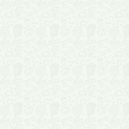
обновляется, и теперь вы точно знаете, какой день нужно осв
для просмотра самого перспективного фильма месяца! Если 
неделя близится к концу и вы хотите найти себе полезное, при
интересное занятие на выходные, спешите на Кинозавр – здес
всегда будут рады и посоветуют достойное киноразвлечение!
Альфред Хичкок сказал однажды, что кино есть не что иное, к
жизнь, из которой вырезали скучные кадры…
Громкие блокбастеры и трэши «на любителя», сентиментальн
мелодрамы и эксклюзивное авторское кино, яркие детские фи
завораживающие необыкновенной красотой анимэ – Кинозавр
своевременно представит все кино новинки 2012.
С нами вы будете в курсе всех событий кино, и ни одна
киноп
не останется незамеченной.
В калейдоскопе кинематографа бесконечно мелькают жанры, 
названия, как настоящий праздник жизни, а на Кинозавре еже
появляются
новинки фильмов 2012
,
чтобы вы могли найти ваш
только ваше кино.
Кинозавр также рекомендует посмотреть и пересмотреть
лучш
фильмы 2012