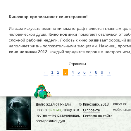
Кинозавр прописывает кинотерапию!
Из всех искусств именно кинематограф является главным цел
человеческой души.
Кино новинки
помогают отвлечься от заб
сложной рабочей недели. Любовь к кино развивает хороший вк
наполняет жизнь положительными эмоциями. Наконец, просм
кино новинки 2012
, каждый зарядится хорошим настроением
позитивом, и улучшит свои рабочие показатели. Кинозавр стар
сделать жизнь киноманов легче и интереснее, информируя их
Страницы
грядущих новинках и публикуя новости из мира кино.
←
1
2
3
4
5
6
7
8
9
→
Старые любимые фильмы неизменно дарят улыбку или по-пр
уже в сотый раз, вызовут слезы. Но и обойти вниманием зрите
которые традиционно собираются на премьерах в кинотеатрах
Кинозавр не может. Темный зал, большой экран, атмосфера п
погружения – главные составляющие кинотерапии, которая с
knzvr.kz
на чудеса. Потому, если вы любите смотреть
кино новинки в
Долго ждал от Ридли
©
Кинозавр, 2013
мобильная
нового
фильма
, скажу вам
кинотеатрах Казахстана
, будьте уверены – информации,
О проекте
честно — не разачорован,
размещенной на нашем портале, хватит, чтобы отслеживать в
Реклама на сайте
всем рекомендую.
интересные проекты и знать о них все еще до того, как фильм
выйдут на экраны. И, соответственно, успеть попасть на них в