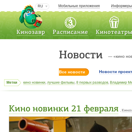
Мобильные приложения
Информер
RU
Кинозавр
Расписание
Кинотеатр
Новости
— «кино но
Новости проек
Все новости
Метки
кино новинки
,
лучшие фильмы
,
8 первых разводов
,
Владимир М
3
,
триллер Транс
,
Акбар Расулов
,
g i joe
,
лучшие фильмы
,
премь
ольга Куриленко
,
,
Джош Сингер
,
Зловещие мертвецы: Черная к
Кино новинки 21 февраля
,
Киноз