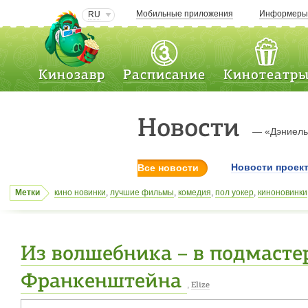
Мобильные приложения
Информер
RU
Кинозавр
Расписание
Кинотеатр
Новости
— «Дэниел
Новости проек
Все новости
Метки
кино новинки
,
лучшие фильмы
,
комедия
,
пол уокер
,
киноновинки
железный человек 3
,
Роза Орынбасарова
,
Анджела Бассет
,
том 
Миллион для чайника
,
Одним меньше
,
сиквел
,
Данияр Расулов
,
Из волшебника – в подмасте
Франкенштейна
,
Elize