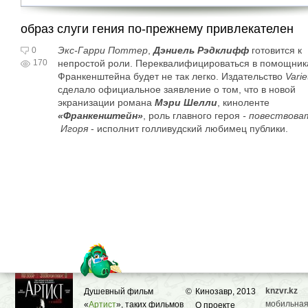
образ слуги гения по-прежнему привлекателен
Экс-Гарри Поттер
,
Дэниель Рэдклифф
готовится к
0
170
непростой роли. Переквалифицироваться в помощник
Франкенштейна будет не так легко. Издательство
Varie
сделало официальное заявление о том, что в новой
экранизации романа
Мэри Шелли
, киноленте
«Франкенштейн»
, роль главного героя
- повествова
Игоря
- исполнит голливудский любимец публики.
knzvr.kz
Душевный фильм
©
Кинозавр, 2013
мобильная
«
Артист
», таких фильмов
О проекте