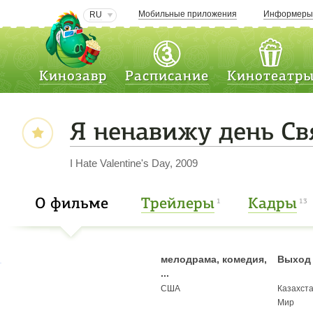
Мобильные приложения
Информер
RU
Кинозавр
Расписание
Кинотеатр
Я ненавижу день Св
I Hate Valentine's Day, 2009
О фильме
Трейлеры
Кадры
1
13
мелодрама, комедия,
Выход 
...
США
Казахст
Мир