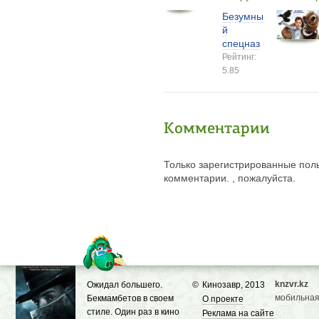
Безумны
й
спецназ
Рейтинг:
5.85
Комментарии
Только зарегистрированные поль
комментарии. , пожалуйста.
knzvr.kz
Ожидал большего.
©
Кинозавр, 2013
мобильная
Бекмамбетов в своем
О проекте
стиле. Один раз в кино
Реклама на сайте