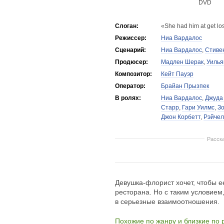
DVD
Слоган:
«She had him at get los
Режиссер:
Ниа Вардалос
Сценарий:
Ниа Вардалос
,
Стиве
Продюсер:
Мадлен Шерак
,
Уилья
Композитор:
Кейт Пауэр
Оператор:
Брайан Прызпек
В ролях:
Ниа Вардалос
,
Джуда
Старр
,
Гари Уилмс
,
Зо
Джон Корбетт
,
Рэйчел
Расск
Девушка-флорист хочет, чтобы е
ресторана. Но с таким условием
в серьезные взаимоотношения.
Похожие по жанру и близкие по