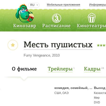
Мобильные приложения
Информер
RU
Кинозавр
Расписание
Кинотеатр
Месть пушистых
Furry Vengeance, 2010
О фильме
Трейлеры
Кадры
1
24
комедия, семейный, ...
Выход 
США, ОАЭ
Казахст
Мир
DVD