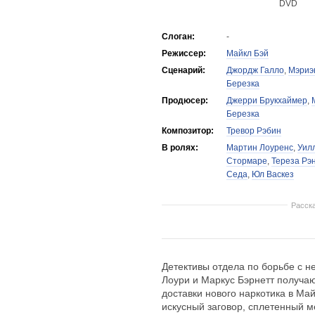
DVD
Слоган:
-
Режиссер:
Майкл Бэй
Сценарий:
Джордж Галло
,
Мэриэ
Березка
Продюсер:
Джерри Брукхаймер
,
Березка
Композитор:
Тревор Рэбин
В ролях:
Мартин Лоуренс
,
Уил
Стормаре
,
Тереза Рэ
Седа
,
Юл Васкез
Расск
Детективы отдела по борьбе с 
Лоури и Маркус Бэрнетт получаю
доставки нового наркотика в Ма
искусный заговор, сплетенный 