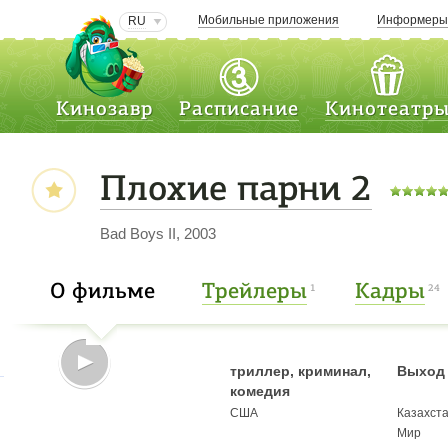
Мобильные приложения
Информер
RU
Кинозавр
Расписание
Кинотеатр
Плохие парни 2
Bad Boys II, 2003
О фильме
Трейлеры
Кадры
1
24
триллер, криминал,
Выход 
комедия
США
Казахст
Мир