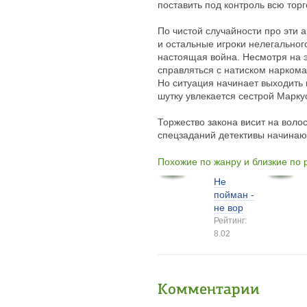
поставить под контроль всю тор
По чистой случайности про эти
и остальные игроки нелегального
настоящая война. Несмотря на э
справляться с натиском наркома
Но ситуация начинает выходить и
шутку увлекается сестрой Марку
Торжество закона висит на воло
спецзаданий детективы начина
Похожие по жанру и близкие по
Не
пойман -
не вор
Рейтинг:
8.02
Комментарии