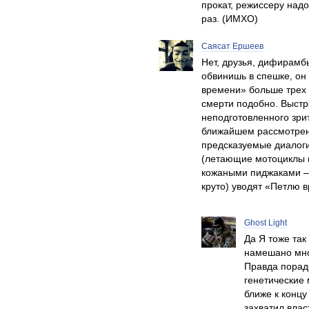
прокат, режиссеру над
раз. (ИМХО)
Саясат Ершеев
Нет, друзья, дифирамб
обвинишь в спешке, он
времени» больше трех 
смерти подобно. Выст
неподготовленного зри
ближайшем рассмотрен
предсказуемые диалоги
(летающие мотоциклы в
кожаными пиджаками – 
круто) уводят «Петлю в
Ghost Light
Да Я тоже так
намешано мно
Правда порад
генетические 
ближе к концу
захватил влас