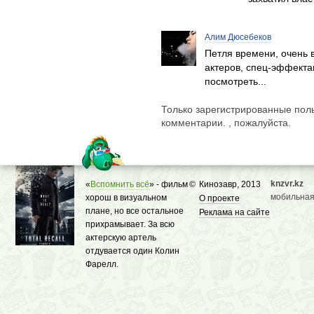
Алим Дюсебеков
Петля времени, очень 
актеров, спец-эффекта
посмотреть...
Только зарегистрированные поль
комментарии. , пожалуйста.
knzvr.kz
«
Вспомнить всё
» - фильм
©
Кинозавр, 2013
мобильная
хорош в визуальном
О проекте
плане, но все остальное
Реклама на сайте
прихрамывает. За всю
актерскую артель
отдувается один Колин
Фарелл.