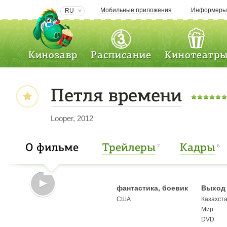
Мобильные приложения
Информер
RU
Кинозавр
Расписание
Кинотеатр
Петля времени
Looper, 2012
О фильме
Трейлеры
Кадры
7
6
фантастика, боевик
Выход 
США
Казахст
Мир
DVD