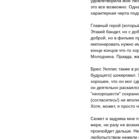
удовлетворила мое люб
это все возможно. Одна
характерная черта под
Главный герой (которы
Этакий бандит, но с до
доброй, но в фильме п
импонировать нужно име
конце концов что-то хо
Молодчина. Правда, жал
Брюс Уиллис также в ро
будущего) шокировал. 
хорошее, что он мог сд
он деятельно раскаялс
"нехорошести" сохранил
(согласитесь!) не вполн
Хотя, может, я просто ч
Сюжет и задумка мне п
мере, ни разу не возни
произойдет дальше. Нет
любопытством нежели с