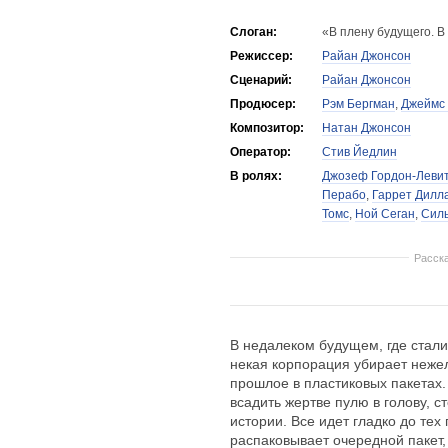
Слоган:
«В плену будущего. В
Режиссер:
Райан Джонсон
Сценарий:
Райан Джонсон
Продюсер:
Рэм Бергман
,
Джеймс 
Композитор:
Натан Джонсон
Оператор:
Стив Йедлин
В ролях:
Джозеф Гордон-Леви
Перабо
,
Гаррет Дилл
Томс
,
Ной Сеган
,
Сил
Расск
В недалеком будущем, где стал
некая корпорация убирает неже
прошлое в пластиковых пакета
всадить жертве пулю в голову, с
истории. Все идет гладко до тех
распаковывает очередной пакет,