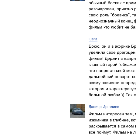
обычный боевик с прим
разочарован, приятно 
свою роль "боевика", 
неоднозначный конец 
фильм кто любит не б
lusita
Брюс, он и в африке Бр
уделила своё драгоце
фильм! Держит в напря
главный герой "облажал
что напрягая свой мозг
дальнейший поворот со
всему эпически непред
которая и характеризу
большой любви.)) Так м
Данияр Иргалиев
Фильм интересен тем, ч
изюминка в глубине, к
раскрывается в самом ко
все поймут. Фильм на 