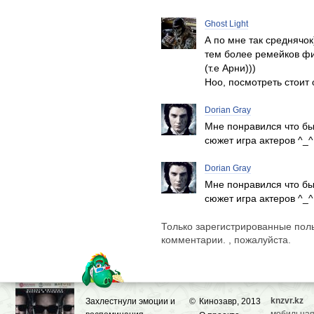
Ghost Light
А по мне так среднячо
тем более ремейков ф
(т.е Арни)))
Ноо, посмотреть стоит 
Dorian Gray
Мне понравился что бы
сюжет игра актеров ^_^
Dorian Gray
Мне понравился что бы
сюжет игра актеров ^_^
Только зарегистрированные поль
комментарии. , пожалуйста.
knzvr.kz
Захлестнули эмоции и
©
Кинозавр, 2013