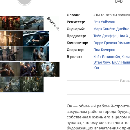
DVD
Слоган:
«Ты то, что ты помни
Режиссер:
Лен Уайзман
Сценарий:
Марк Бомбэк
,
Джеймс
Продюсер:
Тоби Джаффе
,
Нил Х.
Композитор:
Гарри Грегсон-Уилья
Оператор:
Пол Кэмерон
В ролях:
Кейт Бекинсейл
,
Коли
Этан Хоук
,
Билл Найи
Юн
Расск
Он — обычный рабочий-строител
захудалом районе города будуще
собственная жизнь его в целом у
чувства, что ему хочется чего-т
будоражащих впечатлениях прив