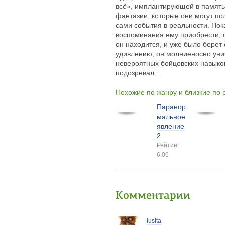
всё», имплантирующей в память
фантазии, которые они могут по
сами события в реальности. Пок
воспоминания ему приобрести, о
он находится, и уже было берет 
удивлению, он молниеносно уни
невероятных бойцовских навыков
подозревал…
Похожие по жанру и близкие по
Паранор
мальное
явление
2
Рейтинг:
6.06
Комментарии
lusita