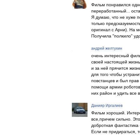
Фильм понравился одно
переработанный... ост
Я думаю, что не хуже 
только предсказуемость
оригинал с Арни). На м
Получила "полкило" удо
андрей желтухин
очень интересный филь
своей настоящей жизнь
и за ней прячится жизн
для того чтобы устрани
повстанцев и был прав 
помощи армии роботов 
них район и удить все 
Данияр Иргалиев
Фильм хороший. Интере
все,причем сильно. Это
добротная фантастика
Если не придираться, 