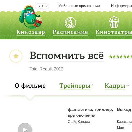
Мобильные приложения
Информер
RU
Кинозавр
Расписание
Кинотеатр
Вспомнить всё
Total Recall, 2012
О фильме
Трейлеры
Кадры
7
12
фантастика, триллер,
Выход 
приключения
США, Канада
Казахст
Мир