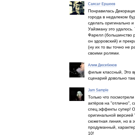
Саясат Ершеев
Понравилась Декорации
города в недалеком бу
сделать оригинально и 
Уайзману это удалось.
Фарелл (большинство р
он здоровский) и прек
(ну их то вы точно не 
своими ролями.
Алим Дюсебеков
фильм классный, Это в
сценарий довольно таки
Jam Sample
Только что посмотрели
актёров на "отлично",
спец.эффекты супер! О
оригинальной версией 
сюжетная линия, но в 
продуманный, характер
10!