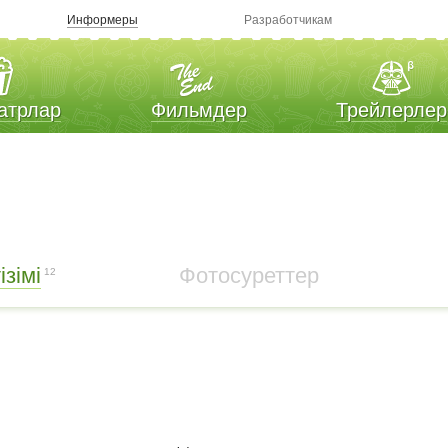
Информеры
Разработчикам
атрлар
Фильмдер
Трейлерлер
зімі
Фотосуреттер
12