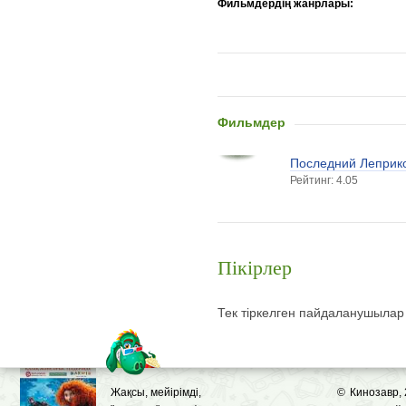
Фильмдердің жанрлары:
Фильмдер
Последний Леприк
Рейтинг: 4.05
Пікірлер
Тек тіркелген пайдаланушылар
Жақсы, мейірімді,
©
Кинозавр,