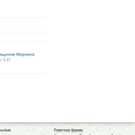
ращение Мерлина
г: 5.37
зылым
Ракетная фирма