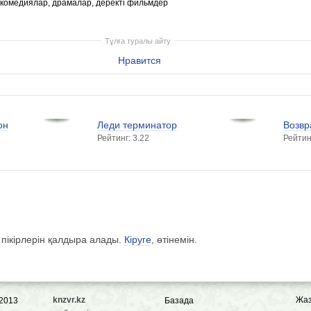
комедиялар, драмалар, деректі фильмдер
Тұлға туралы айту
Нравится
он
Леди терминатор
Возв
Рейтинг: 3.22
Рейтин
 пікірлерін қалдыра алады.
Кіруге
, өтінемін.
knzvr.kz
Жа
 2013
Базада