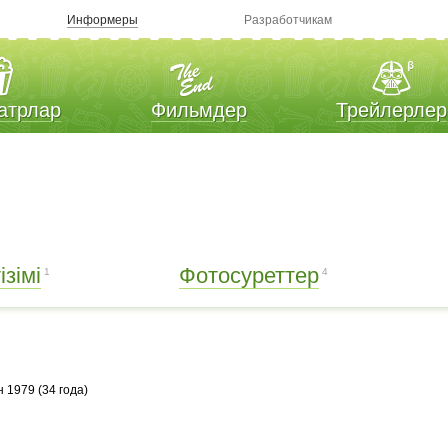
Информеры
Разработчикам
атрлар
Фильмдер
Трейлерлер
зімі
Фотосуреттер
1
4
н 1979 (34 года)