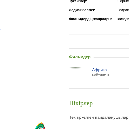
Туған жер:
Серби
Зодиак белгісі:
Водол
Фильмдердің жанрлары:
комеди
Фильмдер
Африка
Рейтинг: 0
Пікірлер
Тек тіркелген пайдаланушылар