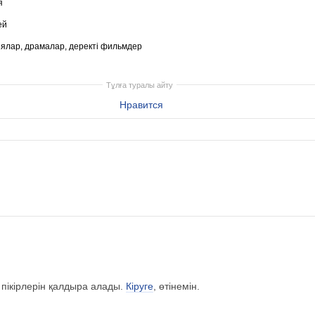
я
ей
ялар, драмалар, деректі фильмдер
Тұлға туралы айту
Нравится
 пікірлерін қалдыра алады.
Кіруге
, өтінемін.