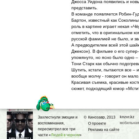
Джосса Уидона появились и нов
представить.
В команде появляется Робин-Гуд
Бартон, известный как Соколины
роль в картине играет некая «
отметить, что в оригинальном ко
русской фамилией не было, и зв
А предводителем всей этой шай
Джексон). В фильме о его супер
упомянуто, но ясно было одно – 
Тони Старк как обычно подогрев
Шутить, кстати, пытаются все – 
вообще молчу - говорит он мало,
Красивая съемка, красивые кос
сюжет, подходящий юмор «Мсти
knzvr.kz
Захлестнули эмоции и
©
Кинозавр, 2013
мобильная
воспоминания,
О проекте
пересмотрел все три
Реклама на сайте
части «
Людей в черном
»