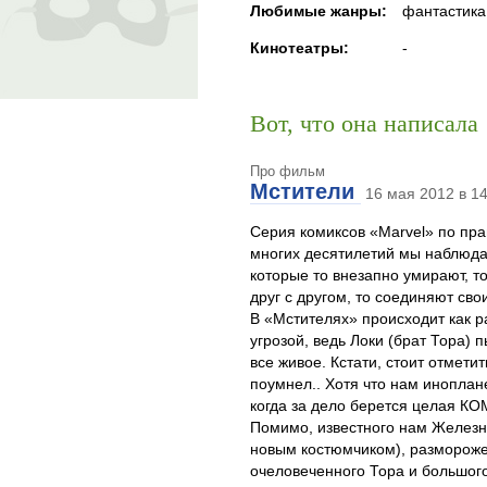
Любимые жанры:
фантастика
Кинотеатры:
-
Вот, что она написала
Про фильм
Мстители
16 мая 2012 в 14
Серия комиксов «Marvel» по пра
многих десятилетий мы наблюда
которые то внезапно умирают, т
друг с другом, то соединяют сво
В «Мстителях» происходит как р
угрозой, ведь Локи (брат Тора) 
все живое. Кстати, стоит отмети
поумнел.. Хотя что нам инопла
когда за дело берется целая КО
Помимо, известного нам Железно
новым костюмчиком), размороже
очеловеченного Тора и большог