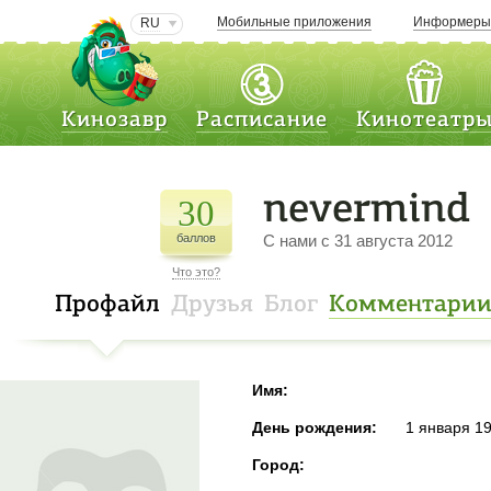
Мобильные приложения
Информер
RU
Кинозавр
Расписание
Кинотеатр
nevermind
30
баллов
C нами с 31 августа 2012
Что это?
Профайл
Друзья
Блог
Комментари
Имя:
День рождения:
1 января 1
Город: