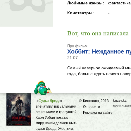
Любимые жанры:
фантастика
Кинотеатры:
-
Вот, что она написала
Про фильм
Хоббит: Нежданное 
21:07
Самый наверное ожидаемый мно
года, больше ждать нечего навер
knzvr.kz
«
Судья Дредд
»
©
Кинозавр, 2013
мобильная
впечатлил визуальными
О проекте
решениями и кровушкой.
Реклама на сайте
Карл Урбан показал
миру, каким должен быть
судья Дредд. Жестким,