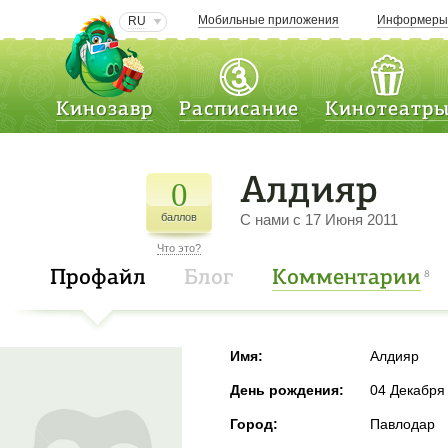
Мобильные приложения
Информер
RU
Кинозавр
Расписание
Кинотеатр
Алдияр
0
баллов
C нами с 17 Июня 2011
Что это?
Профайл
Блог
Комментарии
8
Имя:
Алдияр
День рождения:
04 Декабря
Город:
Павлодар