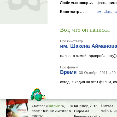
Любимые жанры:
фантастика
Кинотеатры:
им. Шакена
Вот, что он написал
Про кинотеатр
им. Шакена Айманов
жаль что зимой гардероба нету))
Про фильм
Время
30 Октября 2011 в 20:
сегодня ходил на этот фильм, о
knzvr.kz
Смотрел «
Потомков
»,
©
Кинозавр, 2012
мобильная
плакал в конце и мечтал о
О проекте
счастье.
Реклама на сайте