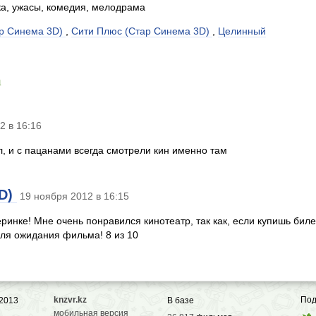
а, ужасы, комедия, мелодрама
ар Синема 3D)
,
Сити Плюс (Стар Синема 3D)
,
Целинный
а
2 в 16:16
л, и с пацанами всегда смотрели кин именно там
3D)
19 ноября 2012 в 16:15
инке! Мне очень понравился кинотеатр, так как, если купишь билет
для ожидания фильма! 8 из 10
knzvr.kz
Под
 2013
В базе
мобильная версия