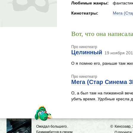
Любимые жанры:
фантастик
Кинотеатры:
Мега (Ст
Вот, что она написал
Про кинотеатр
Целинный
19 ноября 201
О я помню его, раньше там жи
Про кинотеатр
Мега (Стар Синема 
О, а был там на пижамной вечер
убить время. Удобные кресла 
Ожидал большего.
©
Кинозавр,
Бекмамбетов в своем
О проекте