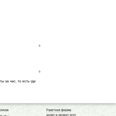
0
0
ы за час, то есть где
писка
Ракетная фирма
холит и лелеет этот