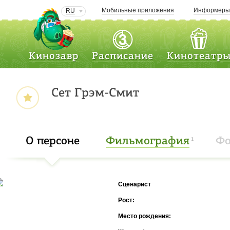
Мобильные приложения
Информер
RU
Кинозавр
Расписание
Кинотеатр
Сет Грэм-Смит
О персоне
Фильмография
Фо
1
Сценарист
Рост:
Место рождения: