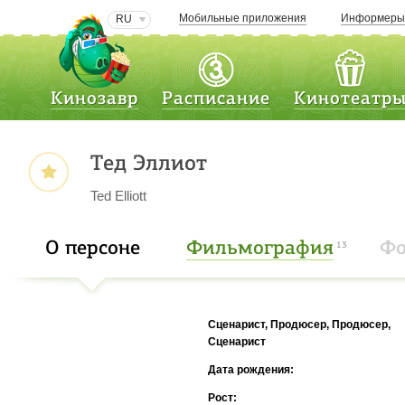
Мобильные приложения
Информер
RU
Кинозавр
Расписание
Кинотеатр
Тед Эллиот
Ted Elliott
О персоне
Фильмография
Фо
13
Сценарист, Продюсер, Продюсер,
Сценарист
Дата рождения:
Рост: