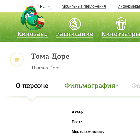
Мобильные приложения
Информер
RU
Кинозавр
Расписание
Кинотеатр
Тома Доре
Thomas Doret
О персоне
Фильмография
Фо
2
Актер
Рост:
Место рождения: