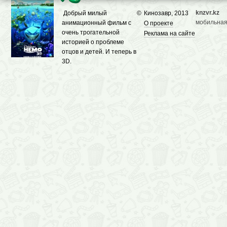
knzvr.kz
Добрый милый
©
Кинозавр, 2013
мобильная
анимационный фильм с
О проекте
очень трогательной
Реклама на сайте
историей о проблеме
отцов и детей. И теперь в
3D.