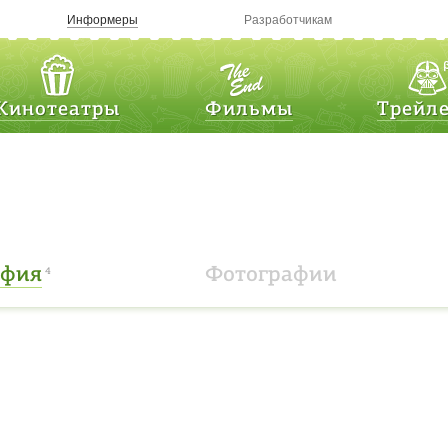
Информеры
Разработчикам
Кинотеатры
Фильмы
Трейл
афия
Фотографии
4