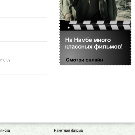
г: 6.59
писка
Ракетная фирма