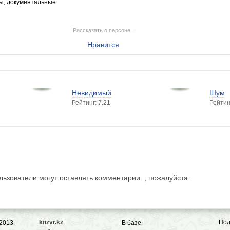
ы, документальные
Рассказать о персоне
Нравится
Невидимый
Шум
Рейтинг: 7.21
Рейтин
ьзователи могут оставлять комментарии. , пожалуйста.
knzvr.kz
Под
 2013
В базе