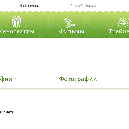
Информеры
Разработчикам
Кинотеатры
Фильмы
Трейл
афия
Фотографии
12
9
(27 лет)