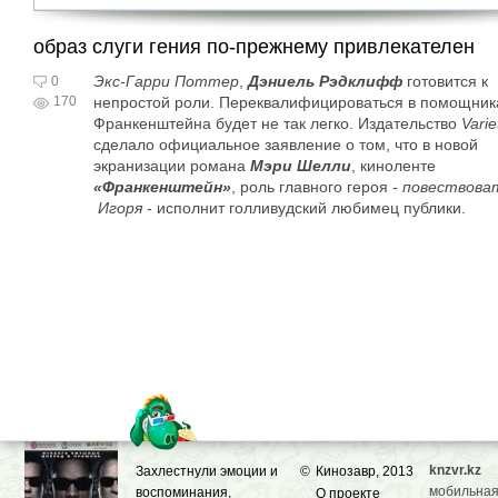
образ слуги гения по-прежнему привлекателен
Экс-Гарри Поттер
,
Дэниель Рэдклифф
готовится к
0
170
непростой роли. Переквалифицироваться в помощник
Франкенштейна будет не так легко. Издательство
Varie
сделало официальное заявление о том, что в новой
экранизации романа
Мэри Шелли
, киноленте
«Франкенштейн»
, роль главного героя
- повествова
Игоря
- исполнит голливудский любимец публики.
knzvr.kz
Захлестнули эмоции и
©
Кинозавр, 2013
мобильная
воспоминания,
О проекте