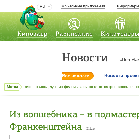
Мобильные приложения
Информер
RU
Кинозавр
Расписание
Кинотеатр
Новости
— «Пол Мак
Новости проек
Все новости
Метки
кино новинки
,
лучшие фильмы
,
афиши кинотеатров
,
кровью и п
Джонатан Нолан
,
афиши кинотеатров Казахстана
,
Владимир Зе
Рошан
,
премьеры
,
Джи-Ай Джо: Бросок кобры 2
,
ку! кин-дза-дза
,
железный человек 3
Из волшебника – в подмасте
Франкенштейна
,
Elize