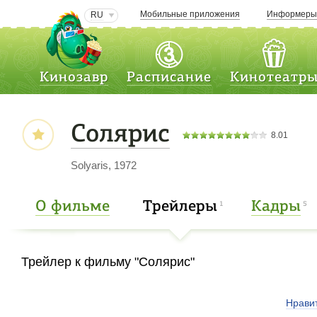
Мобильные приложения
Информер
RU
Кинозавр
Расписание
Кинотеатр
Солярис
8.01
Solyaris, 1972
О фильме
Трейлеры
Кадры
1
5
Трейлер к фильму "Солярис"
Нрави