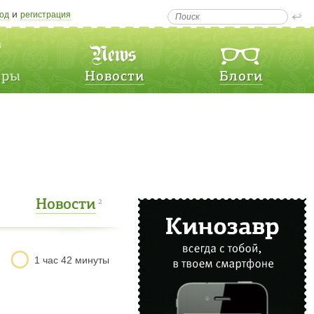
и
од
регистрация
еры
Новости
Блоги
Новости
2
1 час 42 минуты