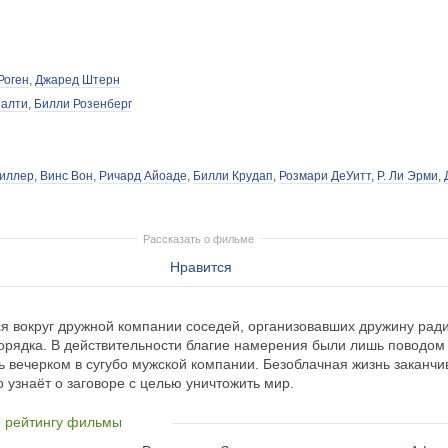
Роген
,
Джаред Штерн
Налти
,
Билли Розенберг
тиллер
,
Винс Вон
,
Ричард Айоаде
,
Билли Крудап
,
Розмари ДеУитт
,
Р. Ли Эрми
,
Рассказать о фильме
Нравится
 вокруг дружной компании соседей, организовавших дружину рад
орядка. В действительности благие намерения были лишь поводом 
ть вечерком в сугубо мужской компании. Безоблачная жизнь заканчив
о узнаёт о заговоре с целью уничтожить мир.
о рейтингу фильмы