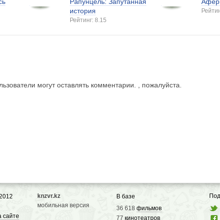
сь
Рапунцель: Запутанная
Афер
история
Рейтин
Рейтинг: 8.15
ьзователи могут оставлять комментарии. , пожалуйста.
knzvr.kz
Под
 2012
В базе
мобильная версия
36 618
фильмов
а сайте
77
кинотеатров