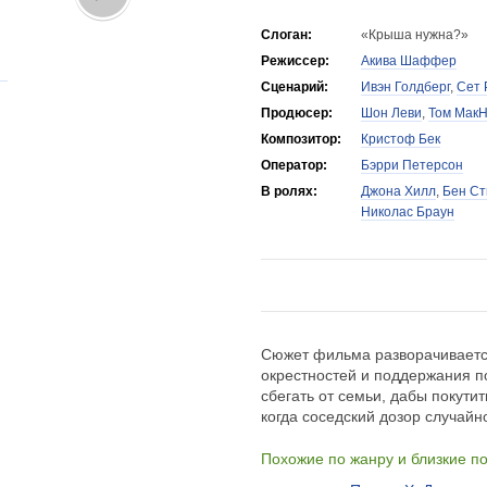
Слоган:
«Крыша нужна?»
Режиссер:
Акива Шаффер
Сценарий:
Ивэн Голдберг
,
Сет 
Продюсер:
Шон Леви
,
Том Мак
Композитор:
Кристоф Бек
Оператор:
Бэрри Петерсон
В ролях:
Джона Хилл
,
Бен С
Николас Браун
Сюжет фильма разворачивается
окрестностей и поддержания п
сбегать от семьи, дабы покути
когда соседский дозор случайн
Похожие по жанру и близкие п