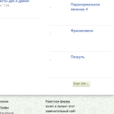
исты Дик и Джейн
Паранормальное
г: 7.06
явление 4
Франкенвини
Патруль
Еще три ↓
писка
Ракетная фирма
холит и лелеет этот
Twitter
замечательный сайт
Facebook