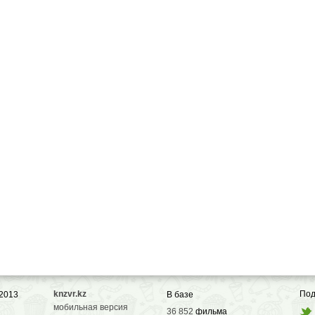
knzvr.kz
Под
 2013
В базе
мобильная версия
36 852
фильма