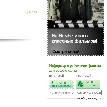
Суперкубок
Русский дубляж
Рус
Информер с рейтингом фильма
для вашего сайта
Есть такой
и вот такой
Cпасибо, не надо