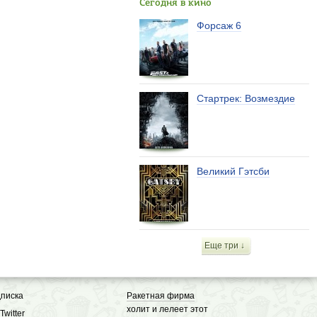
Сегодня в кино
Форсаж 6
Стартрек: Возмездие
Великий Гэтсби
Еще три ↓
писка
Ракетная фирма
холит и лелеет этот
Twitter