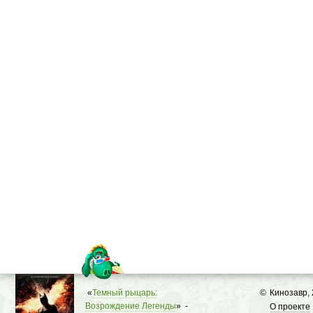
«
Темный рыцарь:
©
Кинозавр,
Возрождение Легенды
» -
О проекте