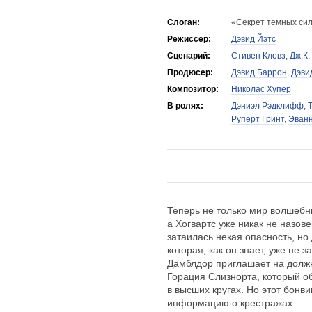
Слоган:
«Секрет темных си
Режиссер:
Дэвид Йэтс
Сценарий:
Стивен Кловз
,
Дж.К.
Продюсер:
Дэвид Баррон
,
Дэви
Композитор:
Николас Хупер
В ролях:
Дэниэл Рэдклифф
,
Руперт Гринт
,
Эванн
Теперь не только мир волшебн
а Хогвартс уже никак не назо
затаилась некая опасность, но
которая, как он знает, уже не 
Дамблдор приглашает на должн
Горация Слизнорта, который о
в высших кругах. Но этот бонв
информацию о крестражах.