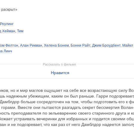
л раскрыт»
 Роулинг
д Хейман
,
Тим
Том Фелтон
,
Алан Рикман
,
Хелена Бонем
,
Бонни Райт
,
Джим Броудбент
,
Майкл
а Линч
Рассказать о фильме
Нравится
иков, но и мир маглов ощущает на себе все возрастающую силу В
вешь надежным убежищем, каким он был раньше. Гарри подозревает,
 Дамблдор больше сосредоточен на том, чтобы подготовить его к ф
за горами. Вместе они пытаются разгадать секрет бессмертия Волан
ость преподавателя по зельеварению своего старинного друга и 
божает устраивать вечеринки для избранных и гордится своими о
иван и не подозревает, что как раз от него Дамблдор надеется зап