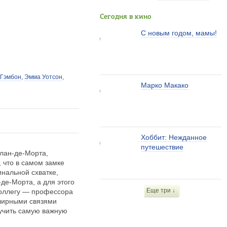
Сегодня в кино
С новым годом, мамы!
 Гэмбон
,
Эмма Уотсон
,
Марко Макако
Хоббит: Нежданное
путешествие
олан-де-Морта,
 что в самом замке
инальной схватке,
-де-Морта, а для этого
Еще три ↓
коллегу — профессора
бширными связями
олучить самую важную