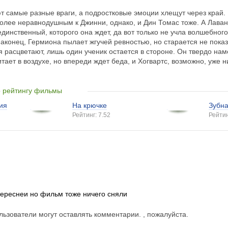
т самые разные враги, а подростковые эмоции хлещут через край.
более неравнодушным к Джинни, однако, и Дин Томас тоже. А Лава
 единственный, которого она ждет, да вот только не учла волшебн
аконец, Гермиона пылает жгучей ревностью, но старается не показ
 расцветают, лишь один ученик остается в стороне. Он твердо нам
тает в воздухе, но впереди ждет беда, и Хогвартс, возможно, уже н
о рейтингу фильмы
ия
На крючке
Зубн
Рейтинг: 7.52
Рейтин
тереснеи но фильм тоже ничего сняли
ьзователи могут оставлять комментарии. , пожалуйста.