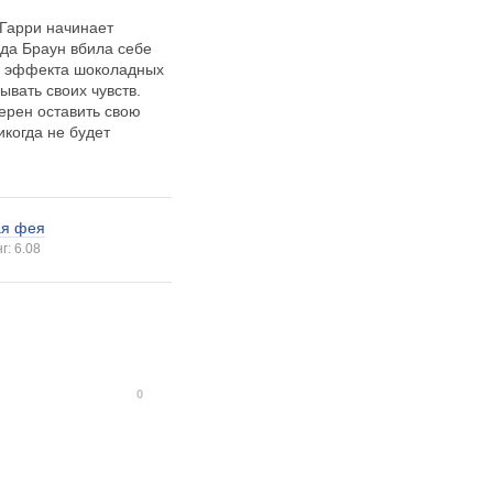
 Гарри начинает
нда Браун вбила себе
ого эффекта шоколадных
ывать своих чувств.
ерен оставить свою
икогда не будет
ая фея
г: 6.08
0