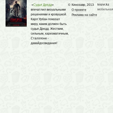
knzvr.kz
«
Судья Дредд
»
©
Кинозавр, 2013
мобильная
впечатлил визуальными
О проекте
решениями и кровушкой.
Реклама на сайте
Карл Урбан показал
миру, каким должен быть
судья Дредд. Жестким,
сильным, харизматичным,
Сталллоне -
давайдосвидания!