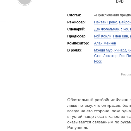
DVD
Слоган:
«Приключения предп
Режиссер:
Нэйтан Грено
,
Байрон
Сценарий:
Дэн Фогельман
,
Якоб 
Продюсер:
Рой Конли
,
Глен Кин
,
Композитор:
Алан Менкен
В ролях:
Мэнди Мур
,
Ричард К
Стив Люкатер
,
Рон П
Росс
Расск
Обаятельный разбойник Флинн пу
лишь потому, что он красив, бол
всегда на его стороне, пока од
в густой чаще леса в качестве 
оказывается связанным по рука
Рапунцель.