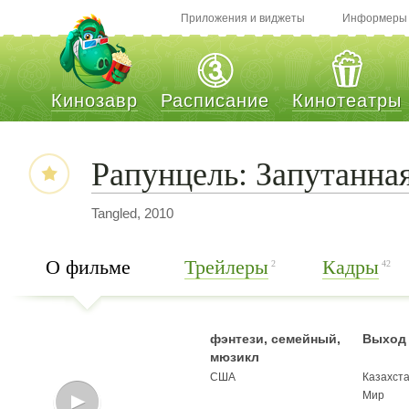
Приложения и виджеты
Информеры
Кинозавр
Расписание
Кинотеатры
Рапунцель: Запутанна
Tangled, 2010
О фильме
Трейлеры
Кадры
2
42
фэнтези, семейный,
Выход 
мюзикл
США
Казахст
Мир