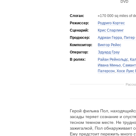
DVD
Слоган:
«170 000 sq miles of d
Режиссер:
Родриго Кортес
Сценарий:
Крис Спарлинг
Продюсер:
Адриан Герра
,
Питер
Композитор:
Виктор Рейес
Оператор:
Эдуард Грау
В ролях:
Райан Рейнольдс
,
Кал
Ивана Миньо
,
Самант
Патерсон
,
Хосе Луис 
Расск
Герой фильма Пол, находящийся 
засады теряет сознание и спуст
тесном темном месте. Не трудно
зажигалкой, Пол обнаруживает с
Ему предстоит пережить много с