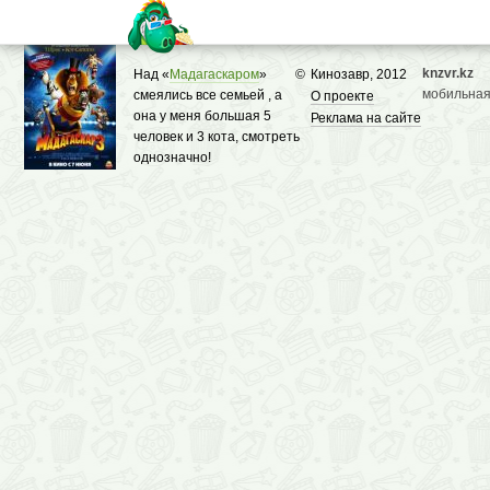
knzvr.kz
Над «
Мадагаскаром
»
©
Кинозавр, 2012
мобильная
смеялись все семьей , а
О проекте
она у меня большая 5
Реклама на сайте
человек и 3 кота, смотреть
однозначно!