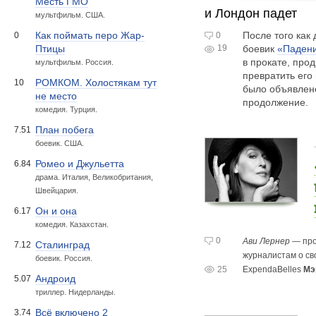
Месть ГМО
и Лондон падет
мультфильм. США.
После того как
Как поймать перо Жар-
0
0
19
боевик
«Паден
Птицы
в прокате, пр
мультфильм. Россия.
превратить его
РОМКОМ. Холостякам тут
10
было объявлено
не место
продолжение.
комедия. Турция.
План побега
7.51
боевик. США.
Ромео и Джульетта
6.84
драма. Италия, Великобритания,
Швейцария.
Он и она
6.17
комедия. Казахстан.
0
Ави Лернер
— пр
Сталинград
7.12
журналистам о сво
боевик. Россия.
25
ExpendaBelles
Мэ
Андроид
5.07
триллер. Нидерланды.
Всё включено 2
3.74