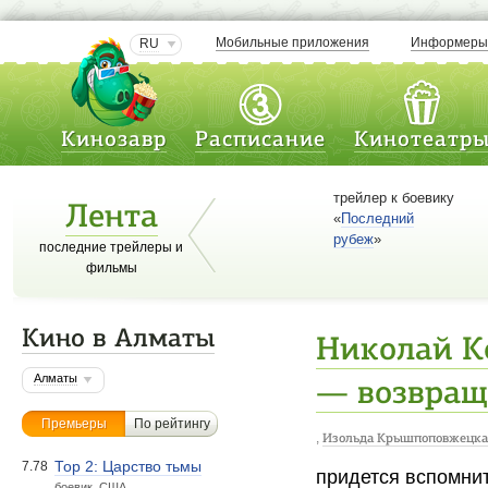
Мобильные приложения
Информер
RU
Кинозавр
Расписание
Кинотеатр
трейлер к боевику
Лента
«
Последний
рубеж
»
последние трейлеры и
фильмы
Кино в Алматы
Николай К
Алматы
— возвращ
Премьеры
По рейтингу
,
Изольда Крышпоповжецка
Тор 2: Царство тьмы
7.78
придется вспомни
боевик. США.