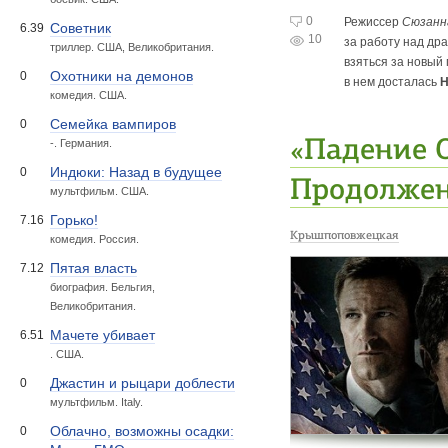
0
Режиссер
Сюзанн
Советник
6.39
10
за работу над др
триллер. США, Великобритания.
взяться за новый
Охотники на демонов
0
в нем досталась
Н
комедия. США.
Семейка вампиров
0
«Падение 
-. Германия.
Индюки: Назад в будущее
0
Продолжен
мультфильм. США.
Горько!
7.16
Крышпоповжецкая
комедия. Россия.
Пятая власть
7.12
биография. Бельгия,
Великобритания.
Мачете убивает
6.51
. США.
Джастин и рыцари доблести
0
мультфильм. Italy.
Облачно, возможны осадки:
0