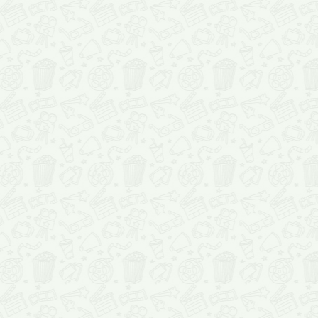
проката, со списка кино
ярким постерам или об
прямиком из голливуда
кинематографа.