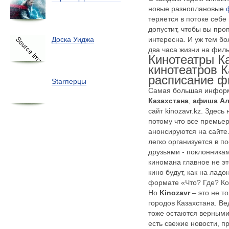
новые
разноплановые
теряется в потоке себ
допустит, чтобы вы про
интересна. И уж тем бо
Доска Уиджа
два часа жизни на филь
Кинотеатры К
кинотеатров К
расписание 
Starперцы
Самая большая инфор
Казахстана
,
афиша А
сайт kinozavr.kz. Здесь
потому что все премье
анонсируются на сайте
легко организуется в по
друзьями - поклонника
киномана главное не эт
кино будут, как на лад
формате «Что? Где? Ко
Но
Kinozavr
– это не т
городов Казахстана. В
тоже остаются верными
есть свежие новости, 