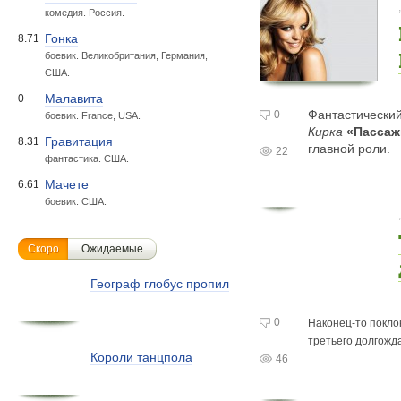
комедия. Россия.
Гонка
8.71
боевик. Великобритания, Германия,
США.
Малавита
0
Фантастически
0
боевик. France, USA.
Кирка
«Пасса
Гравитация
8.31
главной роли.
22
фантастика. США.
Мачете
6.61
боевик. США.
Скоро
Ожидаемые
Географ глобус пропил
0
Наконец-то
покло
третьего долгожд
Короли танцпола
46