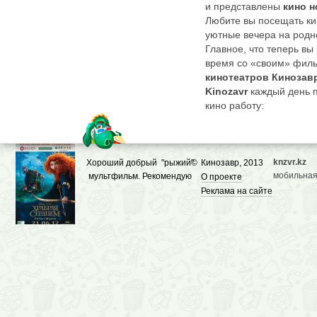
и представлены
кино н
Любите вы посещать ки
уютные вечера на родно
Главное, что теперь вы
время со «своим» филь
кинотеатров Кинозав
Kinozavr
каждый день 
кино работу:
Собирает
кино новинки
экранах сегодня и завтр
К каждой прикрепляет
рецензии и звездный со
knzvr.kz
Хороший добрый "рыжий"
©
Кинозавр, 2013
Дает полный перечень 
мобильная
мультфильм. Рекомендую
О проекте
фильмов в
кинотеатрах
Реклама на сайте
посмотреть.
Демонстрирует трейлер
единомышленников из 
фильма.
Здесь не придется плут
постоянно отыскивая «
По
Кинозавру
можно п
направлении, перетекая