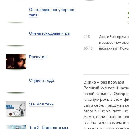
Он гораздо популярнее
тебя
Очень голодные игры
0
Джеки Чан примет
в совместном
аме
48
названием
«Поис
Распутин
Студент года
В кино – без промаха
Великий культовый реж
своей карьеры. Оскаро
главную роль в этом
фи
Я и моя тень
сами себя, придумывая
этого вы не увидите, н
мимо, если никто не ра
вышло такое замечател
Тор 2: Царство тьмы
С каждым годом киноин