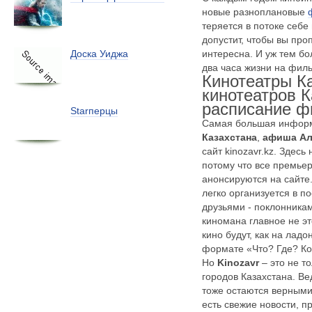
новые
разноплановые
теряется в потоке себ
допустит, чтобы вы про
интересна. И уж тем бо
Доска Уиджа
два часа жизни на филь
Кинотеатры К
кинотеатров К
расписание 
Starперцы
Самая большая инфор
Казахстана
,
афиша А
сайт kinozavr.kz. Здесь
потому что все премье
анонсируются на сайте
легко организуется в по
друзьями - поклонника
киномана главное не эт
кино будут, как на лад
формате «Что? Где? Ко
Но
Kinozavr
– это не т
городов Казахстана. В
тоже остаются верными
есть свежие новости, 