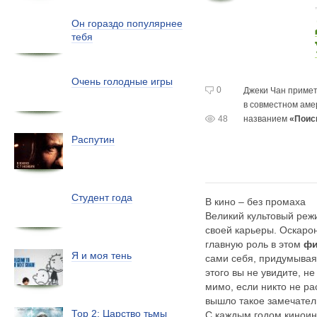
Он гораздо популярнее
тебя
Очень голодные игры
0
Джеки Чан примет
в совместном
аме
48
названием
«Поис
Распутин
Студент года
В кино – без промаха
Великий культовый реж
своей карьеры. Оскаро
главную роль в этом
фи
Я и моя тень
сами себя, придумывая
этого вы не увидите, н
мимо, если никто не ра
вышло такое замечател
Тор 2: Царство тьмы
С каждым годом киноин