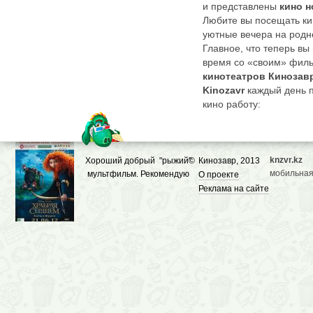
и представлены
кино н
Любите вы посещать ки
уютные вечера на родно
Главное, что теперь вы
время со «своим» филь
кинотеатров Кинозав
Kinozavr
каждый день 
кино работу:
Собирает
кино новинки
экранах сегодня и завтр
К каждой прикрепляет
рецензии и звездный со
knzvr.kz
Хороший добрый "рыжий"
©
Кинозавр, 2013
Дает полный перечень 
мобильная
мультфильм. Рекомендую
О проекте
фильмов в
кинотеатрах
Реклама на сайте
посмотреть.
Демонстрирует трейлер
единомышленников из 
фильма.
Здесь не придется плут
постоянно отыскивая «
По
Кинозавру
можно п
направлении, перетекая