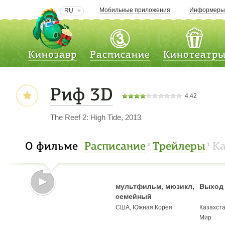
Мобильные приложения
Информер
RU
Кинозавр
Расписание
Кинотеатр
Риф 3D
4.42
The Reef 2: High Tide, 2013
О фильме
Расписание
Трейлеры
К
2
1
мультфильм, мюзикл,
Выход 
семейный
США, Южная Корея
Казахст
Мир