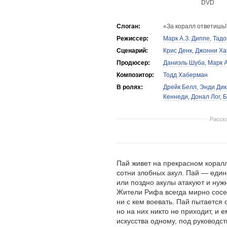
DVD
Слоган:
«За коралл ответишь!
Режиссер:
Марк А.З. Диппе
,
Тадо
Сценарий:
Крис Денк
,
Джонни Ха
Продюсер:
Даниэль Шуба
,
Марк А
Композитор:
Тодд Хаберман
В ролях:
Дрейк Белл
,
Энди Дик
Кеннеди
,
Донал Лог
,
Б
Расск
Пай живет на прекрасном корал
сотни злобных акул. Пай — един
или поздно акулы атакуют и нужн
Жители Рифа всегда мирно сосе
ни с кем воевать. Пай пытается
но на них никто не приходит, и 
искусства одному, под руководс