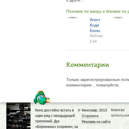
о друге...
Похожие по жанру и близкие по
Агент
Коди
Бэнкс
Рейтинг:
5.44
Комментарии
Только зарегистрированные поль
комментарии. , пожалуйста.
knzvr.kz
Кино достойно встать в
©
Кинозавр, 2013
мобильная
один ряд с предыдущей
О проекте
трилогией. Дух
Реклама на сайте
«Борнианы» сохранен, за