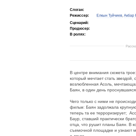
Слоган:
Режиссер:
Елкын Туйчиев
,
Акбар 
Сценарий:
Продюсер:
В ролях:
Расск
В центре внимания сюжета трое:
который мечтает стать звездой, 
возлюбленная Асоль, мечтающая
Баян, в один день проснувшаяся
Чего только с ними не происходи
фильм: Баян задолжала крупную
теперь та ее терроризирует; Ас
Баур, ставший практически бра
отца, что рушит планы Баян. В к
съемочной площадке и узнают мн