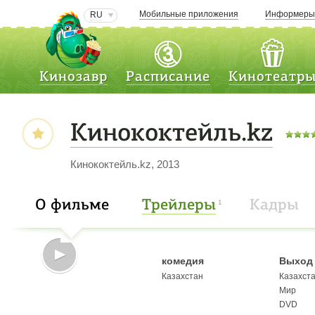
Мобильные приложения
Информер
RU
Кинозавр
Расписание
Кинотеатр
Кинококтейль.kz
Кинококтейль.kz, 2013
О фильме
Трейлеры
Кадры
1
комедия
Выход 
Казахстан
Казахст
Мир
DVD