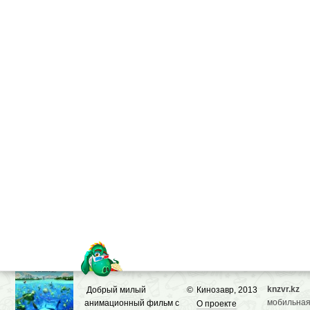
knzvr.kz
Добрый милый
©
Кинозавр, 2013
мобильная
анимационный фильм с
О проекте