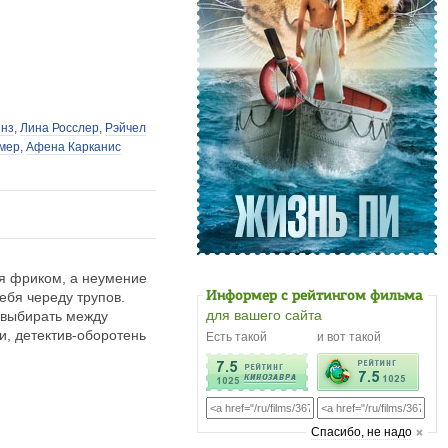
инз
,
Лина Росслер
,
Рэйчел
мер
,
Афена Карканис
бя фриком, а неумение
ебя череду трупов.
Информер с рейтингом фильма
для вашего сайта
я выбирать между
и, детектив-оборотень
Есть такой
и вот такой
Cпасибо, не надо