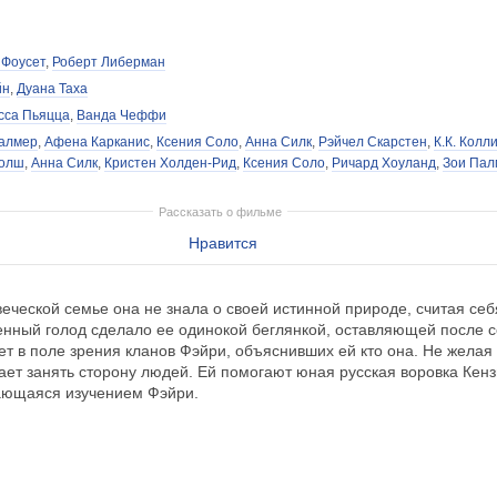
 Фоусет
,
Роберт Либерман
йн
,
Дуана Таха
сса Пьяцца
,
Ванда Чеффи
алмер
,
Афена Карканис
,
Ксения Соло
,
Анна Силк
,
Рэйчел Скарстен
,
К.К. Колл
Уолш
,
Анна Силк
,
Кристен Холден-Рид
,
Ксения Соло
,
Ричард Хоуланд
,
Зои Пал
Рассказать о фильме
Нравится
веческой семье она не знала о своей истинной природе, считая се
енный голод сделало ее одинокой беглянкой, оставляющей после с
ет в поле зрения кланов Фэйри, объяснивших ей кто она. Не жела
ет занять сторону людей. Ей помогают юная русская воровка Кенз
мающаяся изучением Фэйри.