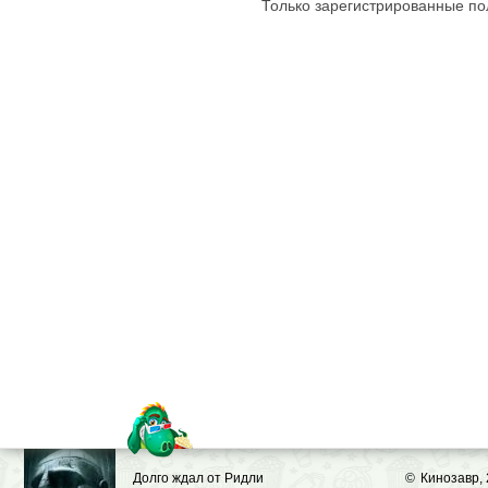
Только зарегистрированные пол
Долго ждал от Ридли
©
Кинозавр,