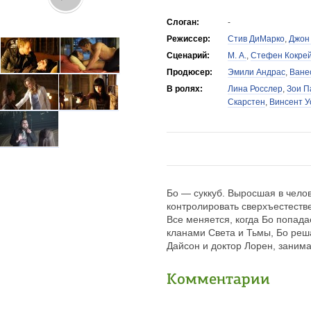
Слоган:
-
Режиссер:
Стив ДиМарко
,
Джон
Сценарий:
М. А.
,
Стефен Кокре
Продюсер:
Эмили Андрас
,
Ване
В ролях:
Лина Росслер
,
Зои П
Скарстен
,
Винсент 
Бо — суккуб. Выросшая в чело
контролировать сверхъестеств
Все меняется, когда Бо попада
кланами Света и Тьмы, Бо реша
Дайсон и доктор Лорен, зани
Комментарии