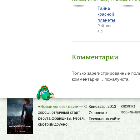
Тайна
красной
планеты
Рейтинг:
6.2
Комментарии
Только зарегистрированные поль
комментарии. , пожалуйста.
knzvr.kz
«
Новый человек паук
» —
©
Кинозавр, 2013
мобильная
хорош, отличный старт
О проекте
ребута франшизы. Ребзя,
Реклама на сайте
смотрим дружно!