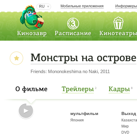
Мобильные приложения
Информер
RU
Кинозавр
Расписание
Кинотеатр
Монстры на острове
Friends: Mononokeshima no Naki, 2011
О фильме
Трейлеры
Кадры
2
8
мультфильм
Выход 
Япония
Казахст
Мир
DVD