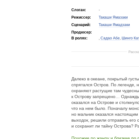
Слоган:
-
Режиссер:
Такаши Ямазаки
Сценарий:
Такаши Ямадзаки
Продюсер:
В ролях:
,
Садао Абе
,
Шинго Ка
Расск
Далеко в океане, покрытый густ
спрятался Остров. По легенде, 
охраняют растущие там чудесны
к Острову запрещено… Однажды
оказался на Острове и столкнул
что на нем было. Поначалу мон
но мальчик оказался настоящим 
выходок, решили отправить его 
и сохранит ли тайну Острова? Р
Похожие по жанру и близкие по