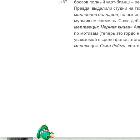
боссов полный карт-бланш – ре
87
Правда, выделили студии на тв
миллионов долларов
, по ныне
мультик не снимешь. Свою деб
мертвецы: Черная книга»
Аль
по мотивам (теперь это гордо 
уважаемой в среде фанов этог
мертвецы» Сэма Рэйми
, снят