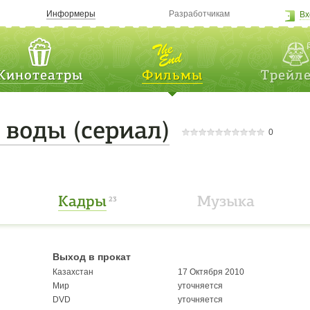
Информеры
Разработчикам
Вх
Кинотеатры
Фильмы
Трейл
ь воды
(сериал)
0
Кадры
Музыка
23
Выход в прокат
Казахстан
17 Октября 2010
Мир
уточняется
DVD
уточняется