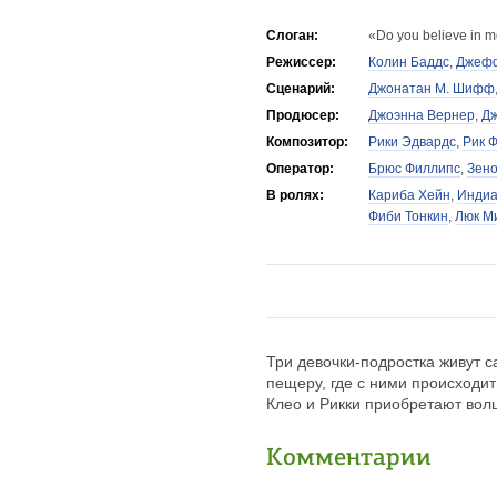
Слоган:
«Do you believe in 
Режиссер:
Колин Баддс
,
Джефф
Сценарий:
Джонатан М. Шифф
Продюсер:
Джоэнна Вернер
,
Дж
Композитор:
Рики Эдвардс
,
Рик 
Оператор:
Брюс Филлипс
,
Зено
В ролях:
Кариба Хейн
,
Индиа
Фиби Тонкин
,
Люк М
Три девочки-подростка живут 
пещеру, где с ними происходи
Клео и Рикки приобретают вол
Комментарии