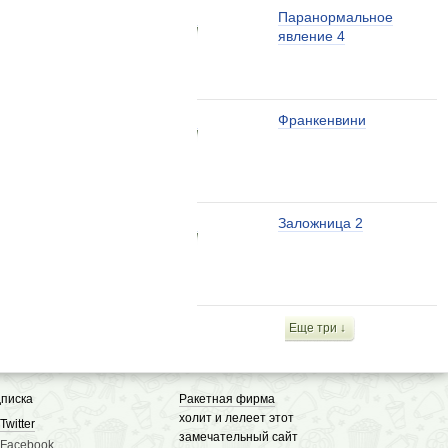
Паранормальное
явление 4
Франкенвини
Заложница 2
Еще три ↓
писка
Ракетная фирма
холит и лелеет этот
Twitter
замечательный сайт
Facebook