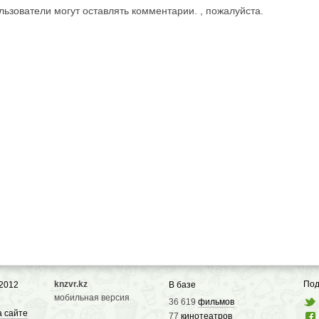
ьзователи могут оставлять комментарии. , пожалуйста.
knzvr.kz
Под
 2012
В базе
мобильная версия
36 619
фильмов
а сайте
77
кинотеатров