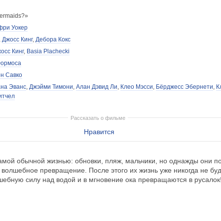
mermaids?»
ри Уокер
,
Джосс Кинг
,
Дебора Кокс
осс Кинг
,
Basia Plachecki
Формоса
н Савко
на Эванс
,
Джэйми Тимони
,
Алан Дэвид Ли
,
Клео Мэсси
,
Бёрджесс Эбернети
,
К
итчел
Рассказать о фильме
Нравится
самой обычной жизнью: обновки, пляж, мальчики, но однажды они 
т волшебное превращение. После этого их жизнь уже никогда не бу
шебную силу над водой и в мгновение ока превращаются в русалок