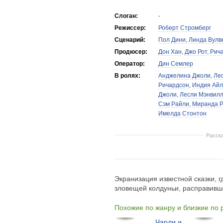
Слоган:
-
Режиссер:
Роберт Стромберг
Сценарий:
Пол Дини
,
Линда Вулв
Продюсер:
Дон Хан
,
Джо Рот
,
Рича
Оператор:
Дин Семлер
В ролях:
Анджелина Джоли
,
Ле
Ричардсон
,
Индия Айл
Джоли
,
Лесли Мэнвил
Сэм Райли
,
Миранда Р
Имелда Стонтон
Расск
Экранизация известной сказки, г
зловещей колдуньи, расправивш
Похожие по жанру и близкие по
Чарли и