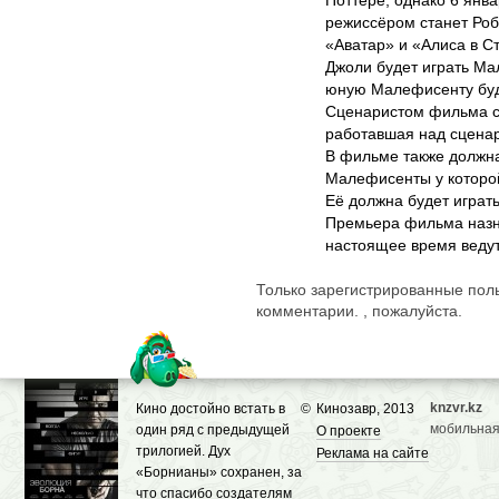
Поттере, однако 6 янва
режиссёром станет Роб
«Аватар» и «Алиса в Ст
Джоли будет играть Ма
юную Малефисенту буде
Сценаристом фильма с
работавшая над сцена
В фильме также должна
Малефисенты у которой
Её должна будет играт
Премьера фильма назна
настоящее время ведут
Только зарегистрированные поль
комментарии. , пожалуйста.
knzvr.kz
Кино достойно встать в
©
Кинозавр, 2013
мобильная
один ряд с предыдущей
О проекте
трилогией. Дух
Реклама на сайте
«Борнианы» сохранен, за
что спасибо создателям