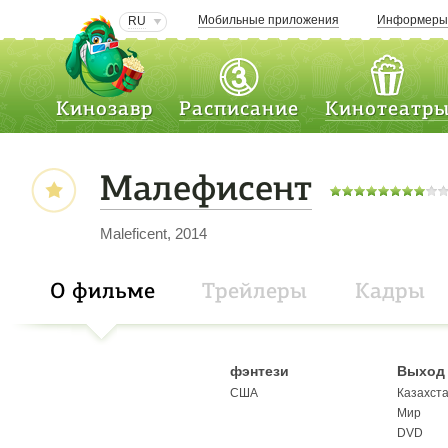
Мобильные приложения
Информер
RU
Кинозавр
Расписание
Кинотеатр
Малефисент
Maleficent, 2014
О фильме
Трейлеры
Кадры
фэнтези
Выход 
США
Казахст
Мир
DVD