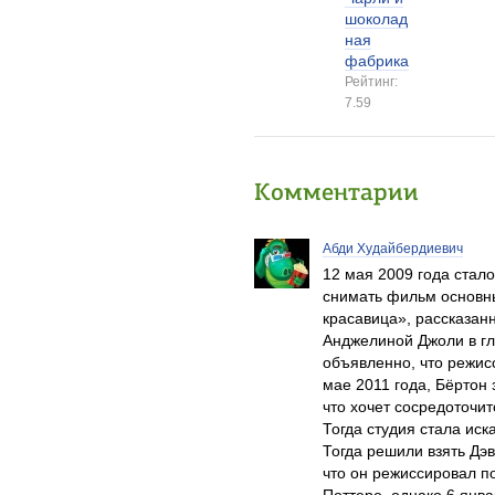
шоколад
ная
фабрика
Рейтинг:
7.59
Комментарии
Абди Худайбердиевич
12 мая 2009 года стало
снимать фильм основн
красавица», рассказан
Анджелиной Джоли в гл
объявленно, что режис
мае 2011 года, Бёртон з
что хочет сосредоточит
Тогда студия стала иск
Тогда решили взять Дэв
что он режиссировал п