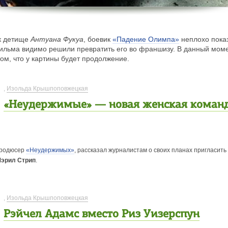
ак детище
Антуана Фукуа
, боевик
«Падение Олимпа»
неплохо показ
льма видимо решили превратить его во франшизу. В данный мом
ом, что у картины будет продолжение.
,
Изольда Крышпоповжецкая
«Неудержимые» — новая женская коман
родюсер
«Неудержимых»
, рассказал журналистам о своих планах пригласить 
эрил Стрип
.
,
Изольда Крышпоповжецкая
Рэйчел Адамс вместо Риз Уизерспун