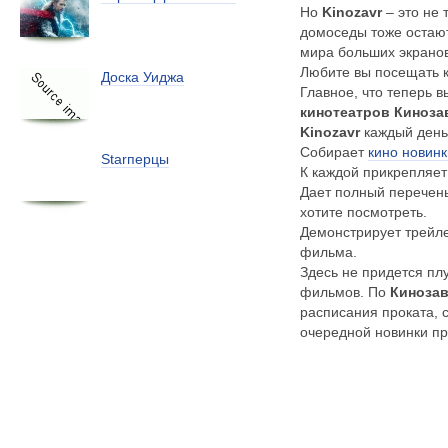
Но
Kinozavr
– это не 
домоседы тоже остают
мира больших экрано
Любите вы посещать к
Доска Уиджа
Главное, что теперь 
кинотеатров Киноза
Kinozavr
каждый день
Собирает
кино новин
Starперцы
К каждой прикрепляе
Дает полный перечень
хотите посмотреть.
Демонстрирует трейл
фильма.
Здесь не придется пл
фильмов. По
Киноза
расписания проката, 
очередной новинки пр