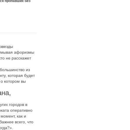
ск пропавших без
 звезды
идумывая афоризмы
кто не расскажет
 большинство из
нту, которая будет
 о котором вы
ана,
угих городов в
роката оперативно
момент, как и
Важнее всего, что
огда?».