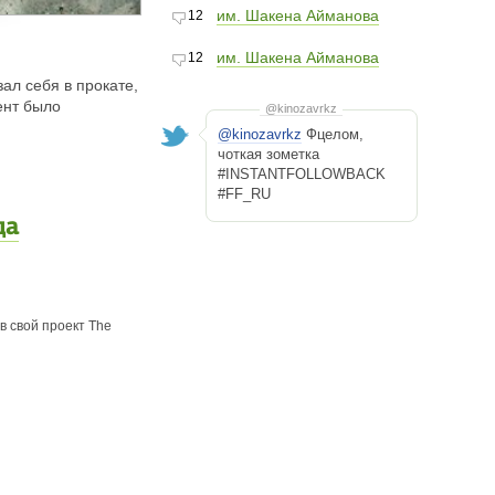
им. Шакена Айманова
12
им. Шакена Айманова
12
ал себя в прокате,
ент было
@kinozavrkz
@kinozavrkz
Фцелом,
чоткая зометка
#INSTANTFOLLOWBACK
#FF_RU
да
в свой проект The