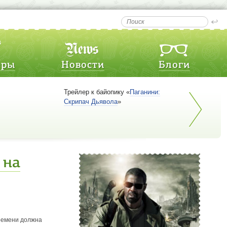
еры
Новости
Блоги
Трейлер к байопику «
Паганини:
Скрипач Дьявола
»
 на
времени должна