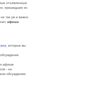
амые отъявленные
ти, пришедшие из
не так уж и важно.
ачит,
афиша
тана
, которые вы
 обсуждение
– к афише
ов - на
м или обсуждению