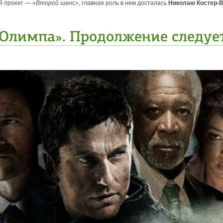
й проект —
«Второй шанс»
, главная роль в нем досталась
Николаю
Костер-
Олимпа». Продолжение следуе