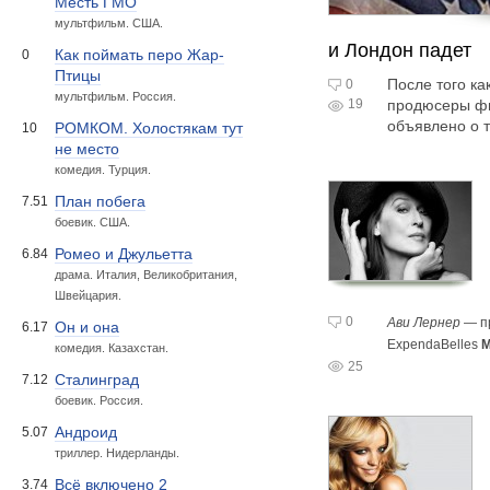
Месть ГМО
мультфильм. США.
и Лондон падет
Как поймать перо Жар-
0
Птицы
После того к
0
мультфильм. Россия.
19
продюсеры фи
объявлено о т
РОМКОМ. Холостякам тут
10
не место
комедия. Турция.
План побега
7.51
боевик. США.
Ромео и Джульетта
6.84
драма. Италия, Великобритания,
Швейцария.
0
Ави Лернер
— п
Он и она
6.17
ExpendaBelles
М
комедия. Казахстан.
25
Сталинград
7.12
боевик. Россия.
Андроид
5.07
триллер. Нидерланды.
Всё включено 2
3.74