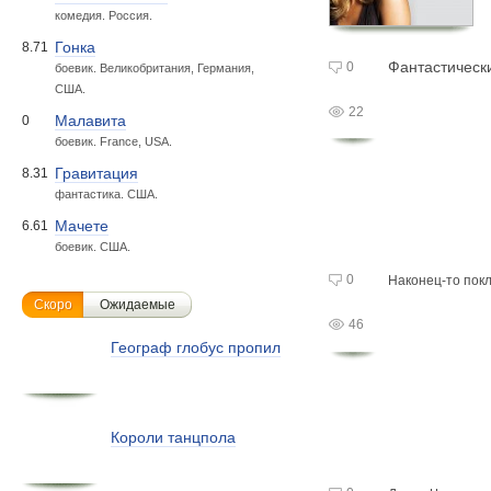
комедия. Россия.
Гонка
8.71
Фантастическ
0
боевик. Великобритания, Германия,
США.
22
Малавита
0
боевик. France, USA.
Гравитация
8.31
фантастика. США.
Мачете
6.61
боевик. США.
0
Наконец-то
пок
Скоро
Ожидаемые
46
Географ глобус пропил
Короли танцпола