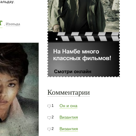
Вальдау
.
т
,
Изольда
Комментарии
Он и она
1
Византия
2
Византия
2