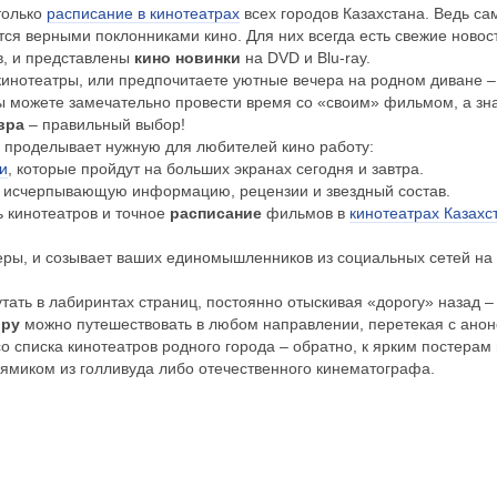
только
расписание в кинотеатрах
всех городов Казахстана. Ведь с
ся верными поклонниками кино. Для них всегда есть свежие новос
в, и представлены
кино новинки
на DVD и Blu-ray.
инотеатры, или предпочитаете уютные вечера на родном диване – 
вы можете замечательно провести время со «своим» фильмом, а зн
вра
– правильный выбор!
 проделывает нужную для любителей кино работу:
ки
, которые пройдут на больших экранах сегодня и завтра.
т исчерпывающую информацию, рецензии и звездный состав.
 кинотеатров и точное
расписание
фильмов в
кинотеатрах Казахс
еры, и созывает ваших единомышленников из социальных сетей на
утать в лабиринтах страниц, постоянно отыскивая «дорогу» назад 
вру
можно путешествовать в любом направлении, перетекая с анонс
со списка кинотеатров родного города – обратно, к ярким постера
ямиком из голливуда либо отечественного кинематографа.