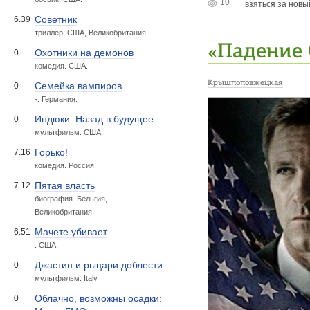
10
взяться за новы
Советник
6.39
триллер. США, Великобритания.
«Падение 
Охотники на демонов
0
комедия. США.
Крышпоповжецкая
Семейка вампиров
0
-. Германия.
Индюки: Назад в будущее
0
мультфильм. США.
Горько!
7.16
комедия. Россия.
Пятая власть
7.12
биография. Бельгия,
Великобритания.
Мачете убивает
6.51
. США.
Джастин и рыцари доблести
0
мультфильм. Italy.
Облачно, возможны осадки:
0