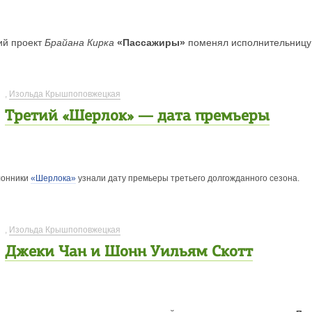
ий проект
Брайана Кирка
«Пассажиры»
поменял исполнительницу 
,
Изольда Крышпоповжецкая
Третий «Шерлок» — дата премьеры
лонники
«Шерлока»
узнали дату премьеры третьего долгожданного сезона.
,
Изольда Крышпоповжецкая
Джеки Чан и Шонн Уильям Скотт