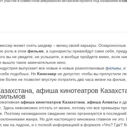
ет участие в совместном
американско-китайском
проекте под названием
«Пои
жиссер может снять шедевр – венец своей карьеры. Оскароносные
ую роль в этом
фильме
, а сценаристы превзойдут сами себя, пр
ого вы не увидите, не услышите, и вообще пройдете мимо, если ни
же вышло такое замечательное кино.
ндустрия выпускает все новые и новые
разноплановые
фильмы
, и
е себе подобных. Но
Кинозавр
не допустит, чтобы вы пропустили ле
тем более не позволит впустую потратить два часа жизни на фильм,
азахстана, афиша кинотеатров Казахст
фильмов
рмативная
афиша кинотеатров Казахстана
,
афиша Алматы
и др
kz. Здесь невозможно отстать от жизни, потому что все премьеры п
е. Поэтому неожиданное свидание легко организуется в последний 
 поклонниками жанра. Но для настоящего киномана главное не это. 
ут, как на ладони, и с полной информацией в формате «Что? Где? К