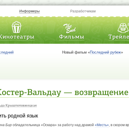
Информеры
Разработчикам
Кинотеатры
Фильмы
Трейл
следний
Новый фильм «
Последний рубеж
»
остер-Вальдау — возвращение
ьда Крышпоповжецкая
ить родной язык
на Бир
обладательница «Оскара» за работу над драмой
«Месть»
, в скором 