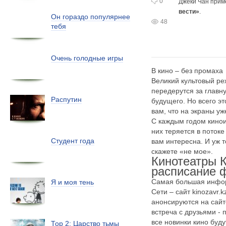
0
Джеки Чан прим
вести»
.
Он гораздо популярнее
48
тебя
Очень голодные игры
В кино – без промаха
Великий культовый ре
передерутся за главн
Распутин
будущего. Но всего эт
вам, что на экраны у
С каждым годом кинои
них теряется в поток
Студент года
вам интересна. И уж 
скажете «не мое».
Кинотеатры К
расписание 
Самая большая инфо
Я и моя тень
Сети – сайт kinozavr.
анонсируются на сайт
встреча с друзьями -
все новинки кино буд
Тор 2: Царство тьмы