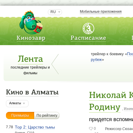
Мобильные приложения
RU
Кинозавр
Расписание
трейлер к боевику «
По
Лента
рубеж
»
последние трейлеры и
фильмы
Кино в Алматы
Николай К
Алматы
Родину
,
Изол
Премьеры
По рейтингу
придется вспомн
Тор 2: Царство тьмы
7.78
0
Режиссер
Сюзан
боевик. США.