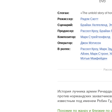
DVD
Слоган:
«The untold story of 
Режиссер:
Ридли Скотт
Сценарий:
Брайан Хелгеленд
,
Э
Продюсер:
Рассел Кроу
,
Брайан 
Композитор:
Марк Стрейтенфелд
Оператор:
Джон Мэтисон
В ролях:
Рассел Кроу
,
Марк Эд
Айзек
,
Марк Стронг
,
У
Мэтью Макфейден
Расск
История лучника армии Ричарда
против нормандских захватчиков
известным под именем Робин Гу
Похожие по жанру и близкие по