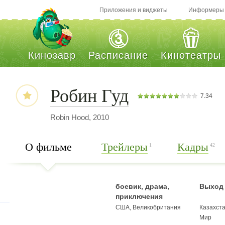
Приложения и виджеты
Информеры
Кинозавр
Расписание
Кинотеатры
Робин Гуд
7.34
Robin Hood, 2010
О фильме
Трейлеры
Кадры
1
42
боевик, драма,
Выход 
приключения
США, Великобритания
Казахст
Мир