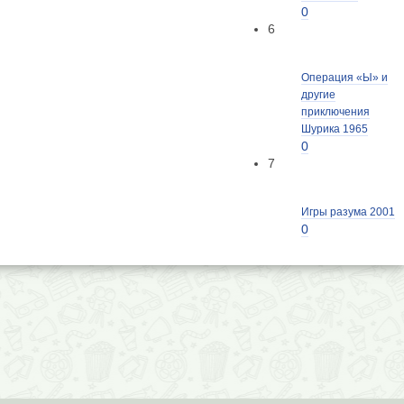
0
6
Операция «Ы» и
другие
приключения
Шурика 1965
0
7
Игры разума 2001
0