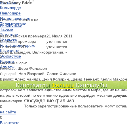
Костанае
The Decoy Bride
Кызылорде
Павлодаре
Петропавловске
Отзывы и мнения на
Талдыкоргане
Кинопоиске
Таразе
Темиртау
Казахстанская премьера
21 Июля 2011
Уральске
Мировая премьера
уточняется
Усть-Каменогорске
Релиз на DVD
уточняется
Шымкенте
драма, комедия, Великобритания, -
Экибастузе
-
Слоган:
Рудном
Мировые сборы:
Алматы
Шери Фольксон
Режиссер:
Нил Яворский, Сэлли Филлипс
Сценарий:
Алекс Чайлдз, Джил Колирин, Дэвид Теннант, Келли Макдон
В ролях:
Фильм рассказывает об актрисе-суперзвезде Ларе, которая хочет 
Кинотеатры
Фильмы
Киноклубы
островок Хегг является единственным местом в мире, где их не на
на роль которой по ее мнению идеально подойдет местная девушка
Обсуждение фильма
Комментарии
Только зарегистрированные пользователи могут оста
0
на сайте
0
В контакте