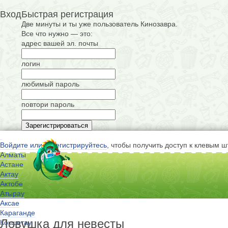
Вход
Быстрая регистрация
Две минуты и ты уже пользователь Кинозавра.
Все что нужно — это:
адрес вашей эл. почты
логин
любимый пароль
повтори пароль
Войдите или зарегистрируйтесь
, чтобы получить доступ к клевым ш
Алматы
Астане
Актау
Актобе
Атырау
Аксае
Караганде
Ловушка для невесты
Кокшетау