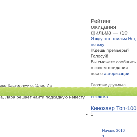
Рейтинг
ожидания
фильма —
/10
Я жду этот фильм
Нет,
не жду
Ждешь премьеры?
Голосуй!
Вы сможете сообщить
о своем ожидании
после
авторизации
ико Кастеллуччо, Элис Ив
Расскажи друзьям о
еймса и считает, что сонный шотландский
фильме
Реклама
да, Лара решает найти подсадную невесту,
Кинозавр Топ-100
1
Начало 2010
1