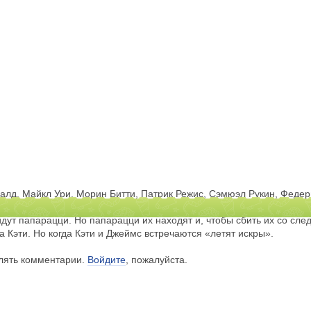
алд, Майкл Ури, Морин Битти, Патрик Режис, Сэмюэл Рукин, Федер
выйти замуж за своего привлекательного британского бойфренда Дж
йдут папарацци. Но папарацци их находят и, чтобы сбить их со сле
 Кэти. Но когда Кэти и Джеймс встречаются «летят искры».
влять комментарии.
Войдите
, пожалуйста.