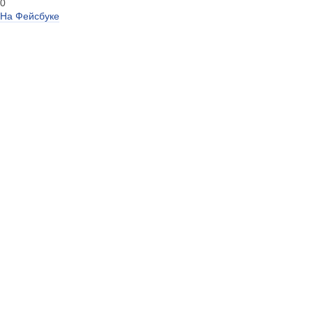
0
На Фейсбуке