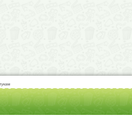
тукам