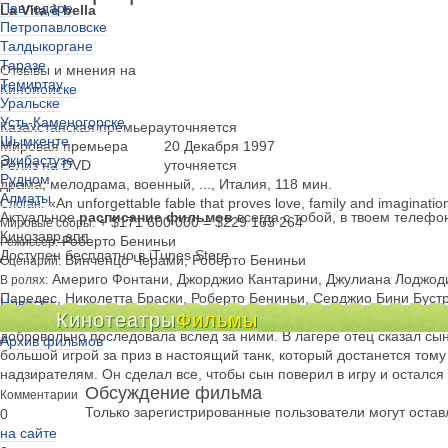
Павлодаре
La Vita è bella
Петропавловске
Талдыкоргане
Таразе
Отзывы и мнения на
Темиртау
Кинопоиске
Уральске
Усть-Каменогорске
Казахстанская премьера
уточняется
Шымкенте
Мировая премьера
20 Декабря 1997
Экибастузе
Релиз на DVD
уточняется
Рудном
драма, мелодрама, военный, ..., Италия, 118 мин.
Алматы
«An unforgettable fable that proves love, family and imaginatio
Слоган:
Актуальное
расписание фильмов
всегда с тобой, в твоем телефо
+ $171 600 000 = $229 163 264
Мировые сборы:
Кинозавр.апп
Роберто Бениньи
Режиссер:
Доступен бесплатно в iTunes Store
Винченцо Черами, Роберто Бениньи
Сценарий:
Америго Фонтани, Джорджио Кантарини, Джулиана Лоджоди
В ролях:
Паредес, Николетта Браски, Роберто Бениньи, Серджио Бини Бустр
Новости
Во время II Мировой войны в Италии в концлагерь были отправлены
Кинотеатры
Фильмы
Киноклубы
добровольно последовала вслед за ними. В лагере отец сказал сын
Архив фильмов
большой игрой за приз в настоящий танк, который достанется тому
надзирателям. Он сделал все, чтобы сын поверил в игру и остался 
Обсуждение фильма
Комментарии
Только зарегистрированные пользователи могут оста
0
на сайте