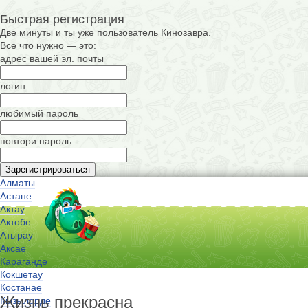
Быстрая регистрация
Две минуты и ты уже пользователь Кинозавра.
Все что нужно — это:
адрес вашей эл. почты
логин
любимый пароль
повтори пароль
Алматы
Астане
Актау
Актобе
Атырау
Аксае
Караганде
Кокшетау
Костанае
Жизнь прекрасна
Кызылорде