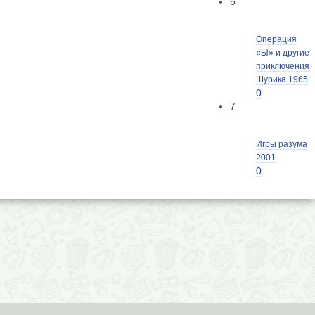
6
Операция
«Ы» и другие
приключения
Шурика 1965
0
7
Игры разума
2001
0