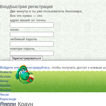
Вход
Быстрая регистрация
Две минуты и ты уже пользователь Кинозавра.
Все что нужно — это:
адрес вашей эл. почты
логин
любимый пароль
повтори пароль
Войдите или зарегистрируйтесь
, чтобы получить доступ к клевым ш
Алматы
Астане
Актау
Актобе
Атырау
Аксае
Караганде
Ларри Краун
Кокшетау