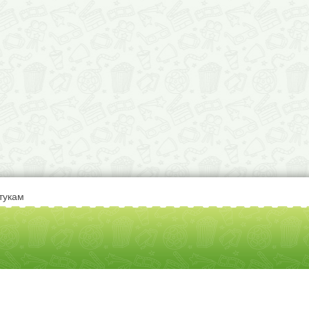
тукам