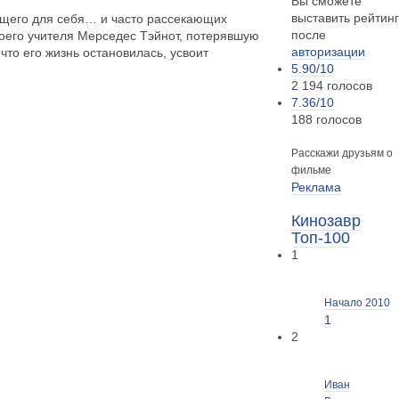
Вы сможете
выставить рейтинг
дущего для себя… и часто рассекающих
после
воего учителя Мерседес Тэйнот, потерявшую
авторизации
что его жизнь остановилась, усвоит
5.90
/10
2 194 голосов
7.36
/10
188 голосов
Расскажи друзьям о
фильме
Реклама
Кинозавр
Топ-100
1
Начало 2010
1
2
Иван