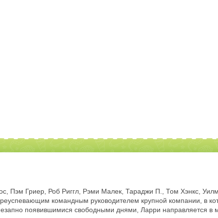
с, Пэм Гриер, Роб Риггл, Рэми Малек, Тараджи П., Том Хэнкс, Уи
преуспевающим командным руководителем крупной компании, в кот
с внезапно появившимися свободными днями, Ларри направляется в 