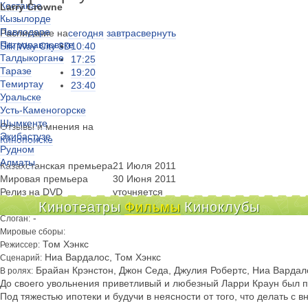
Костанае
Larry Crowne
Кызылорде
Павлодаре
Расписание на
сегодня
завтра
свернуть
Петропавловске
Silk Way City 3D
10:40
Талдыкоргане
17:25
Таразе
19:20
Темиртау
23:40
Уральске
Усть-Каменогорске
Шымкенте
Отзывы и мнения на
Экибастузе
Кинопоиске
Рудном
Алматы
Казахстанская премьера
21 Июля 2011
Мировая премьера
30 Июня 2011
Релиз на DVD
уточняется
комедия, драма, США, 99 мин.
Кинотеатры
Фильмы
Киноклубы
-
Слоган:
Мировые сборы:
Том Хэнкс
Режиссер:
Ниа Вардалос, Том Хэнкс
Сценарий:
Брайан Крэнстон, Джон Седа, Джулия Робертс, Ниа Вардало
В ролях:
До своего увольнения приветливый и любезный Ларри Краун был 
Под тяжестью ипотеки и будучи в неясности от того, что делать 