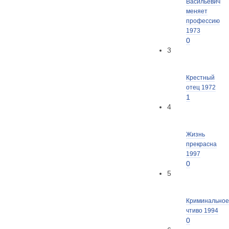
Васильевич
меняет
профессию
1973
0
3
Крестный
отец 1972
1
4
Жизнь
прекрасна
1997
0
5
Криминальное
чтиво 1994
0